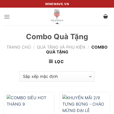
Skip
WINEWAVE.VN
to
content
Combo Quà Tặng
TRANG CHỦ
/
QUÀ TẶNG VÀ PHỤ KIỆN
/
COMBO
QUÀ TẶNG
LỌC