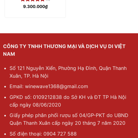
Được xếp
9.300.000
₫
hạng
5.00
5 sao
CÔNG TY TNHH THƯƠNG MẠI VÀ DỊCH VỤ DI VIỆT
NAM
Số 121 Nguyễn Xiển, Phường Hạ Đình, Quận Thanh
Xuân, TP. Hà Nội
Email: winewave1368@gmail.com
GPKD số: 0109212838 do Sở KH và ĐT TP Hà Nội
cấp ngày 08/06/2020
Giấy phép phân phối rượu số 04/GP-PKT do UBND
Quận Thanh Xuân cấp ngày 20 tháng 7 năm 2020
Số điện thoại: 0904 727 588