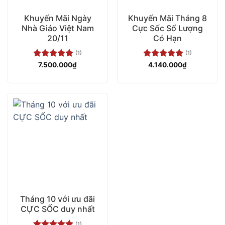
Khuyến Mãi Ngày
Khuyến Mãi Tháng 8
Nhà Giáo Việt Nam
Cực Sốc Số Lượng
20/11
Có Hạn
(1)
(1)
Được xếp
7.500.000
₫
Được xếp
4.140.000
₫
hạng
5.00
hạng
5.00
5 sao
5 sao
Tháng 10 với ưu đãi
CỰC SỐC duy nhất
(1)