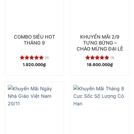
COMBO SIÊU HOT
KHUYẾN MÃI 2/9
THÁNG 9
TƯNG BỪNG –
CHÀO MỪNG ĐẠI LỄ
(1)
(1)
Được xếp
1.920.000
₫
Được xếp
18.600.000
₫
hạng
5.00
hạng
5.00
5 sao
5 sao