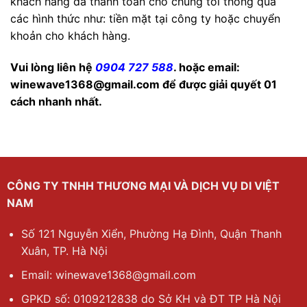
khách hàng đã thanh toán cho chúng tôi thông qua
các hình thức như: tiền mặt tại công ty hoặc chuyển
khoản cho khách hàng.
Vui lòng liên hệ
0904 727 588
. hoặc email:
winewave1368@gmail.com để được giải quyết 01
cách nhanh nhất.
CÔNG TY TNHH THƯƠNG MẠI VÀ DỊCH VỤ DI VIỆT
NAM
Số 121 Nguyễn Xiển, Phường Hạ Đình, Quận Thanh
Xuân, TP. Hà Nội
Email: winewave1368@gmail.com
GPKD số: 0109212838 do Sở KH và ĐT TP Hà Nội