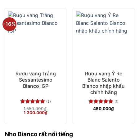
-16%
Rượu vang Trắng
Rượu vang Ý Re
Sessantesimo
Blanc Salento
Bianco IGP
Bianco nhập khẩu
chính hãng
(3)
(1)
Được xếp
1.550.000
₫
Được xếp
450.000
₫
Giá
Giá
1.300.000
₫
hạng
5.00
hạng
5.00
gốc
hiện
5 sao
5 sao
là:
tại
1.550.000₫.
là:
1.300.000₫.
Nho Bianco rất nổi tiếng