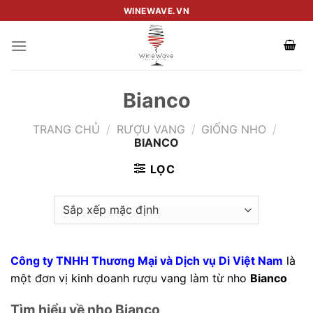
Skip
WINEWAVE.VN
to
content
Bianco
TRANG CHỦ
/
RƯỢU VANG
/
GIỐNG NHO
/
BIANCO
LỌC
Công ty TNHH Thương Mại và Dịch vụ Di Việt Nam
là
một đơn vị kinh doanh rượu vang làm từ nho
Bianco
Tìm hiểu về nho Bianco