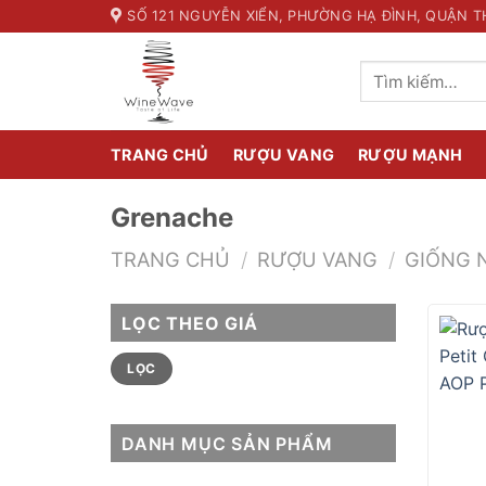
Skip
SỐ 121 NGUYỄN XIỂN, PHƯỜNG HẠ ĐÌNH, QUẬN T
to
content
Tìm
kiếm:
TRANG CHỦ
RƯỢU VANG
RƯỢU MẠNH
Grenache
TRANG CHỦ
/
RƯỢU VANG
/
GIỐNG 
LỌC THEO GIÁ
Giá
Giá
LỌC
tối
tối
thiểu
đa
DANH MỤC SẢN PHẨM
+