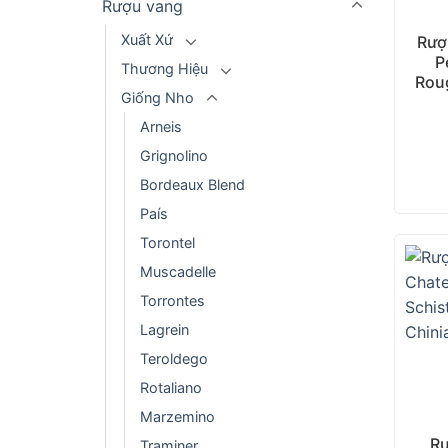
Rượu vang
Xuất Xứ
Rượ
P
Thương Hiệu
Rou
Giống Nho
Arneis
Grignolino
Bordeaux Blend
País
Torontel
Muscadelle
Torrontes
Lagrein
Teroldego
Rotaliano
+
Marzemino
Rư
Traminer