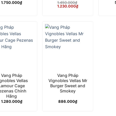
1.750.000
₫
Được xếp
1.450.000
₫
Giá
Giá
1.230.000
₫
hạng
5.00
gốc
hiện
5 sao
là:
tại
1.450.000₫.
là:
1.230.000₫.
+
Vang Pháp
Vang Pháp
gnobles Vellas
Vignobles Vellas Mr
Lamour Cage
Burger Sweet and
ezenas Chính
Smokey
Hãng
1.280.000
₫
886.000
₫