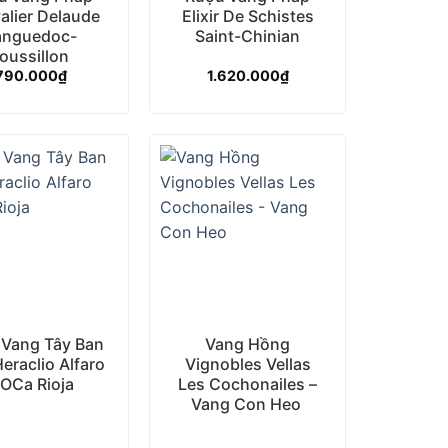
alier Delaude
Elixir De Schistes
anguedoc-
Saint-Chinian
oussillon
790.000
₫
1.620.000
₫
+
 Vang Tây Ban
Vang Hồng
eraclio Alfaro
Vignobles Vellas
OCa Rioja
Les Cochonailes –
Vang Con Heo