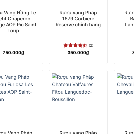
u Vang Hồng Le
Rượu vang Pháp
Rượ
etit Chaperon
1679 Corbiere
B
ge AOP Pic Saint
Reserve chính hãng
Lan
Loup
(2)
750.000
₫
Được xếp
350.000
₫
hạng
4.50
5 sao
+
+
ợu Vang Pháp
Rượu vang Pháp
Rượ