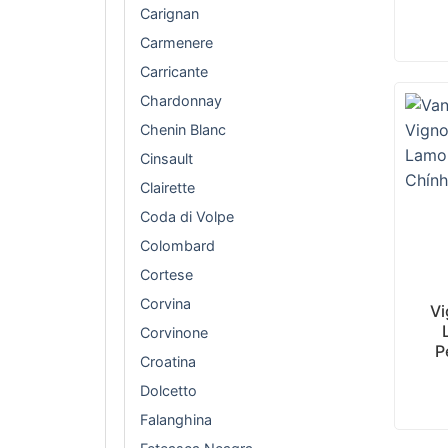
Carignan
Carmenere
Carricante
Chardonnay
Chenin Blanc
Cinsault
Clairette
Coda di Volpe
Colombard
+
Cortese
Corvina
Vi
Corvinone
P
Croatina
Dolcetto
Falanghina