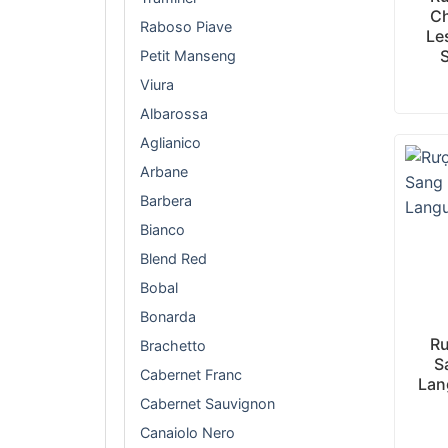
Ch
Raboso Piave
Le
Petit Manseng
Viura
Albarossa
Aglianico
Arbane
Barbera
Bianco
Blend Red
Bobal
+
Bonarda
R
Brachetto
S
Cabernet Franc
Lan
Cabernet Sauvignon
Canaiolo Nero