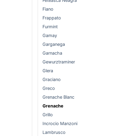
Feteasca Neagra
Fiano
Frappato
Furmint
Gamay
Garganega
Garnacha
Gewurztraminer
Glera
Graciano
Greco
Grenache Blanc
Grenache
Grillo
Incrocio Manzoni
Lambrusco