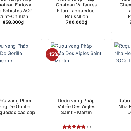
ateau Furiosa
Chateau Valfaures
Chev
s Schistes AOP
Fitou Languedoc-
L
Saint-Chinian
Roussillon
R
858.000
₫
790.000
₫
-15%
+
+
ượu vang Pháp
Rượu vang Pháp
Rượu
ang De Gorille
Vallée Des Aigles
Nha H
guedoc cao cấp
Saint – Martin
D
(1)