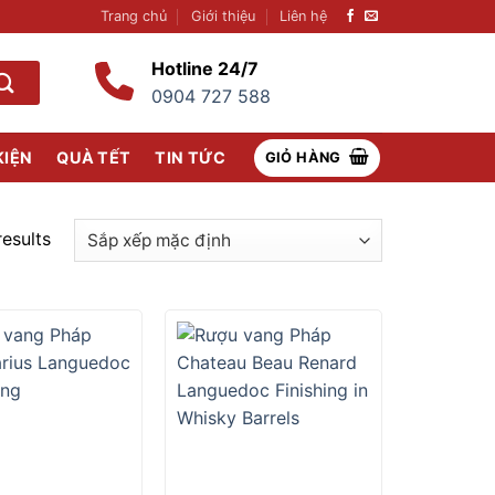
Trang chủ
Giới thiệu
Liên hệ
Hotline 24/7
0904 727 588
KIỆN
QUÀ TẾT
TIN TỨC
GIỎ HÀNG
results
+