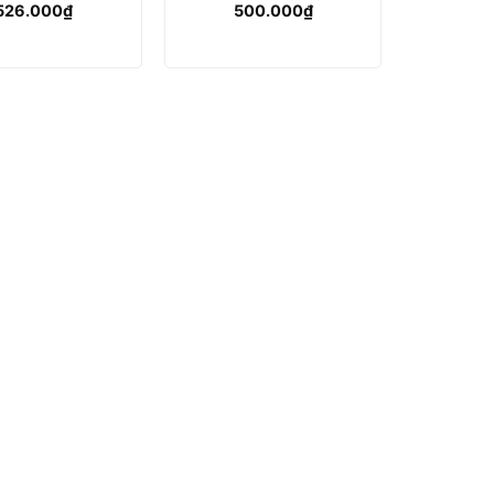
526.000
₫
500.000
₫