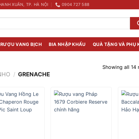
HANH XUÂN, TP. HÀ NỘI
0904 727 588
RƯỢU VANG BỊCH
BIA NHẬP KHẨU
QUÀ TẶNG VÀ PHỤ 
Showing all 14 
NHO
/
GRENACHE
+
+