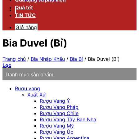
Quà tết
TIN TỨC
Giỏ hàng
Bia Duvel (Bỉ)
Trang chủ
/
Bia Nhập Khẩu
/
Bia Bỉ
/
Bia Duvel (Bỉ)
Lọc
Danh mục sản phẩm
Rượu vang
Xuất Xứ
Rượu Vang Ý
Rượu Vang Pháp
Rượu Vang Chile
Rượu Vang Tây Ban Nha
Rượu Vang Mỹ
Rượu Vang Úc
Rượu Vang Argentina