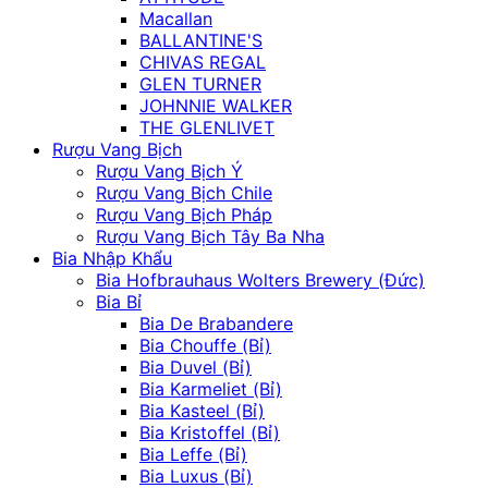
Macallan
BALLANTINE'S
CHIVAS REGAL
GLEN TURNER
JOHNNIE WALKER
THE GLENLIVET
Rượu Vang Bịch
Rượu Vang Bịch Ý
Rượu Vang Bịch Chile
Rượu Vang Bịch Pháp
Rượu Vang Bịch Tây Ba Nha
Bia Nhập Khẩu
Bia Hofbrauhaus Wolters Brewery (Đức)
Bia Bỉ
Bia De Brabandere
Bia Chouffe (Bỉ)
Bia Duvel (Bỉ)
Bia Karmeliet (Bỉ)
Bia Kasteel (Bỉ)
Bia Kristoffel (Bỉ)
Bia Leffe (Bỉ)
Bia Luxus (Bỉ)