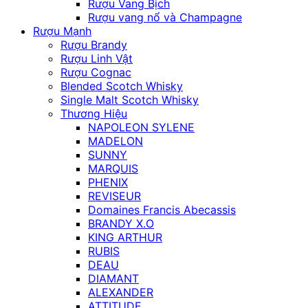
Rượu Vang Bịch
Rượu vang nổ và Champagne
Rượu Mạnh
Rượu Brandy
Rượu Linh Vật
Rượu Cognac
Blended Scotch Whisky
Single Malt Scotch Whisky
Thương Hiệu
NAPOLEON SYLENE
MADELON
SUNNY
MARQUIS
PHENIX
REVISEUR
Domaines Francis Abecassis
BRANDY X.O
KING ARTHUR
RUBIS
DEAU
DIAMANT
ALEXANDER
ATTITUDE