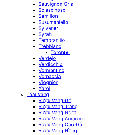
Sauvignon Gris
Sciascinoso
Semillon
Susumaniello
Sylvaner
Syrah
Tempranillo
Trebbiano
Torontel
Verdejo
Verdicchio
Vermentino
Vernaccia
Viognier
Xarel
Loại Vang
Rượu Vang Đỏ
Rượu Vang Trắng
Rượu Vang Ngọt
Rượu Vang Amarone
Rượu Vang Cao Độ
Rượu Vang Hồng