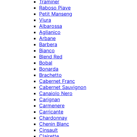
Traminer
Raboso Piave
Petit Manseng
Viura
Albarossa
Aglianico
Arbane
Barbera
Bianco
Blend Red
Bobal
Bonarda
Brachetto
Cabernet Franc
Cabernet Sauvignon
Canaiolo Nero
Carignan
Carmenere
Carricante
Chardonnay
Chenin Blanc
Cinsault
Clairette