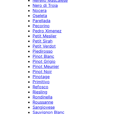
Nerello Mascalese
Nero di Troia
Nocera
Oseleta
Parellada
Pecorino
Pedro Ximenez
Petit Meslier
Petit Sirah
Petit Verdot
Piedirosso
Pinot Blanc
Pinot Grigio
Pinot Meunier
Pinot Noir
Pinotage
Primitivo
Refosco
Riesling
Rondinella
Roussanne
Sangiovese
Sauvignon Blanc