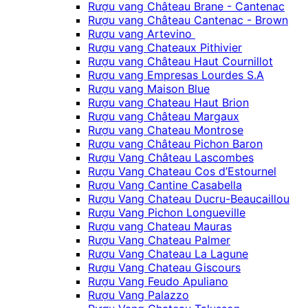
Rượu vang Château Brane - Cantenac
Rượu vang Château Cantenac - Brown
Rượu vang Artevino
Rượu vang Chateaux Pithivier
Rượu vang Château Haut Cournillot
Rượu vang Empresas Lourdes S.A
Rượu vang Maison Blue
Rượu vang Chateau Haut Brion
Rượu vang Château Margaux
Rượu vang Chateau Montrose
Rượu vang Château Pichon Baron
Rượu Vang Château Lascombes
Rượu Vang Chateau Cos d’Estournel
Rượu Vang Cantine Casabella
Rượu Vang Chateau Ducru-Beaucaillou
Rượu Vang Pichon Longueville
Rượu vang Chateau Mauras
Rượu Vang Chateau Palmer
Rượu Vang Chateau La Lagune
Rượu Vang Chateau Giscours
Rượu Vang Feudo Apuliano
Rượu Vang Palazzo