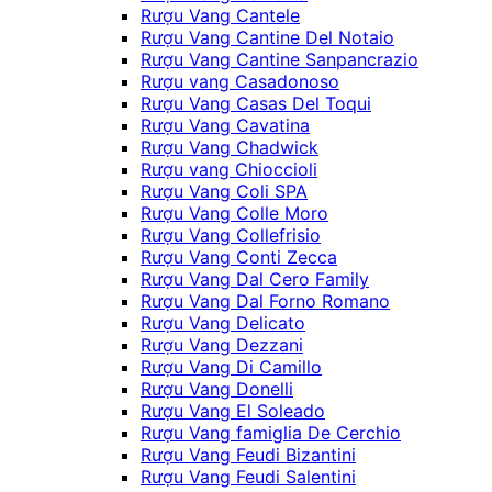
Rượu Vang Cantele
Rượu Vang Cantine Del Notaio
Rượu Vang Cantine Sanpancrazio
Rượu vang Casadonoso
Rượu Vang Casas Del Toqui
Rượu Vang Cavatina
Rượu Vang Chadwick
Rượu vang Chioccioli
Rượu Vang Coli SPA
Rượu Vang Colle Moro
Rượu Vang Collefrisio
Rượu Vang Conti Zecca
Rượu Vang Dal Cero Family
Rượu Vang Dal Forno Romano
Rượu Vang Delicato
Rượu Vang Dezzani
Rượu Vang Di Camillo
Rượu Vang Donelli
Rượu Vang El Soleado
Rượu Vang famiglia De Cerchio
Rượu Vang Feudi Bizantini
Rượu Vang Feudi Salentini