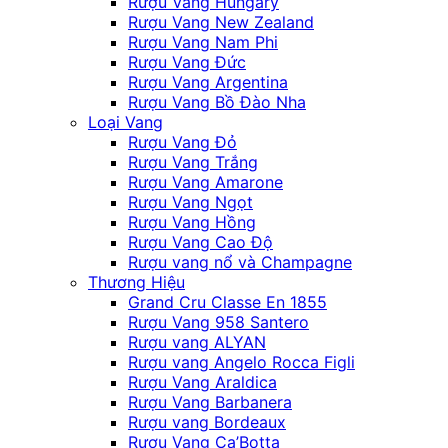
Rượu Vang Hungary
Rượu Vang New Zealand
Rượu Vang Nam Phi
Rượu Vang Đức
Rượu Vang Argentina
Rượu Vang Bồ Đào Nha
Loại Vang
Rượu Vang Đỏ
Rượu Vang Trắng
Rượu Vang Amarone
Rượu Vang Ngọt
Rượu Vang Hồng
Rượu Vang Cao Độ
Rượu vang nổ và Champagne
Thương Hiệu
Grand Cru Classe En 1855
Rượu Vang 958 Santero
Rượu vang ALYAN
Rượu vang Angelo Rocca Figli
Rượu Vang Araldica
Rượu Vang Barbanera
Rượu vang Bordeaux
Rượu Vang Ca’Botta