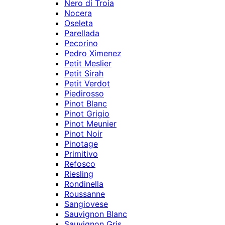
Nero di Troia
Nocera
Oseleta
Parellada
Pecorino
Pedro Ximenez
Petit Meslier
Petit Sirah
Petit Verdot
Piedirosso
Pinot Blanc
Pinot Grigio
Pinot Meunier
Pinot Noir
Pinotage
Primitivo
Refosco
Riesling
Rondinella
Roussanne
Sangiovese
Sauvignon Blanc
Sauvignon Gris