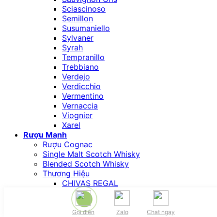
Sciascinoso
Semillon
Susumaniello
Sylvaner
Syrah
Tempranillo
Trebbiano
Verdejo
Verdicchio
Vermentino
Vernaccia
Viognier
Xarel
Rượu Mạnh
Rượu Cognac
Single Malt Scotch Whisky
Blended Scotch Whisky
Thương Hiệu
CHIVAS REGAL
JOHNNIE WALKER
BALLANTINE’S
THE GLENLIVET
Gọi điện
Zalo
Chat ngay