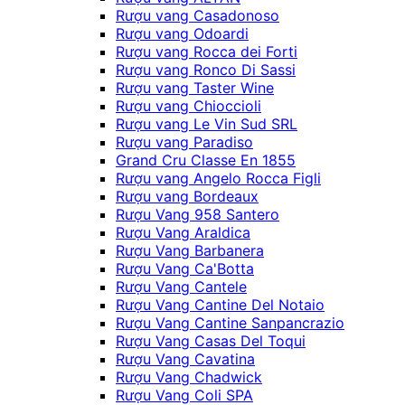
Rượu vang Casadonoso
Rượu vang Odoardi
Rượu vang Rocca dei Forti
Rượu vang Ronco Di Sassi
Rượu vang Taster Wine
Rượu vang Chioccioli
Rượu vang Le Vin Sud SRL
Rượu vang Paradiso
Grand Cru Classe En 1855
Rượu vang Angelo Rocca Figli
Rượu vang Bordeaux
Rượu Vang 958 Santero
Rượu Vang Araldica
Rượu Vang Barbanera
Rượu Vang Ca'Botta
Rượu Vang Cantele
Rượu Vang Cantine Del Notaio
Rượu Vang Cantine Sanpancrazio
Rượu Vang Casas Del Toqui
Rượu Vang Cavatina
Rượu Vang Chadwick
Rượu Vang Coli SPA