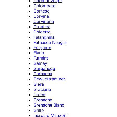
Coda di Volpe
Colombard
Cortese
Corvina
Corvinone
Croatina
Dolcetto
Falanghina
Feteasca Neagra
Frappato
Fiano
Furmint
Gamay
Garganega
Garnacha
Gewurztraminer
Glera
Graciano
Greco
Grenache
Grenache Blanc
Grillo
Incrocio Manzoni