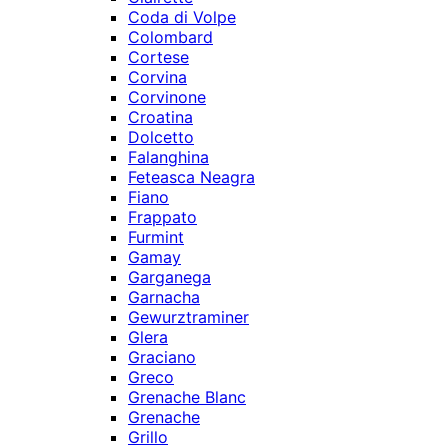
Coda di Volpe
Colombard
Cortese
Corvina
Corvinone
Croatina
Dolcetto
Falanghina
Feteasca Neagra
Fiano
Frappato
Furmint
Gamay
Garganega
Garnacha
Gewurztraminer
Glera
Graciano
Greco
Grenache Blanc
Grenache
Grillo