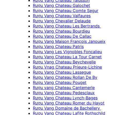
Rượu Vang Chateau Talusson
Rượu Vang Chateau Galochet
Rượu Vang Chateau Comte Segur
Rượu Vang Chateau Valfaures
Rượu Vang Chevalier Delaude
Rượu Vang Chateau Les Bertrands
Rượu Vang Chateau Bourdieu
Rượu Vang Chateau De Callac
Rượu Vang Maison François Janoueix
Rượu Vang Chateau Patris
Rượu Vang Les Vignobles Foncalieu
Rượu Vang Chateau La Tour Carnet
Rượu Vang Chateau Beychevelle
Rượu Vnag Chateau Prieure-Lichine
Rượu Vang Chateau Lassegue
Rượu Vang Chateau Rollan De By
Rượu Vang Chateau Pouget
Rượu vang Chateau Cantemerle
Rượu Vang Chateau Pedesclaux
Rượu Vang Chateau Lynch-Bages
Rượu Vang Chateau Romer du Hayot
Rượu Vang Domaine de Bachellery
Rượu Vang Chateau Lafite Rothschild