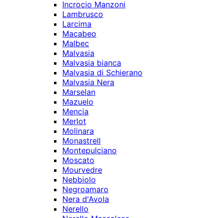
Incrocio Manzoni
Lambrusco
Larcima
Macabeo
Malbec
Malvasia
Malvasia bianca
Malvasia di Schierano
Malvasia Nera
Marselan
Mazuelo
Mencia
Merlot
Molinara
Monastrell
Montepulciano
Moscato
Mourvedre
Nebbiolo
Negroamaro
Nera d'Avola
Nerello