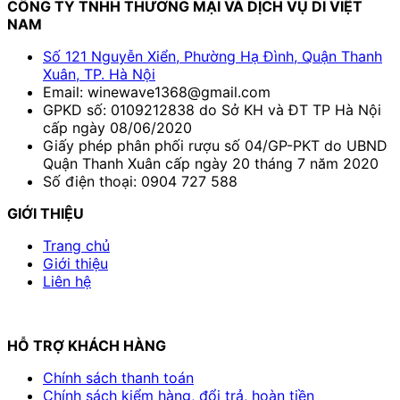
CÔNG TY TNHH THƯƠNG MẠI VÀ DỊCH VỤ DI VIỆT
NAM
Số 121 Nguyễn Xiển, Phường Hạ Đình, Quận Thanh
Xuân, TP. Hà Nội
Email: winewave1368@gmail.com
GPKD số: 0109212838 do Sở KH và ĐT TP Hà Nội
cấp ngày 08/06/2020
Giấy phép phân phối rượu số 04/GP-PKT do UBND
Quận Thanh Xuân cấp ngày 20 tháng 7 năm 2020
Số điện thoại: 0904 727 588
GIỚI THIỆU
Trang chủ
Giới thiệu
Liên hệ
HỖ TRỢ KHÁCH HÀNG
Chính sách thanh toán
Chính sách kiểm hàng, đổi trả, hoàn tiền