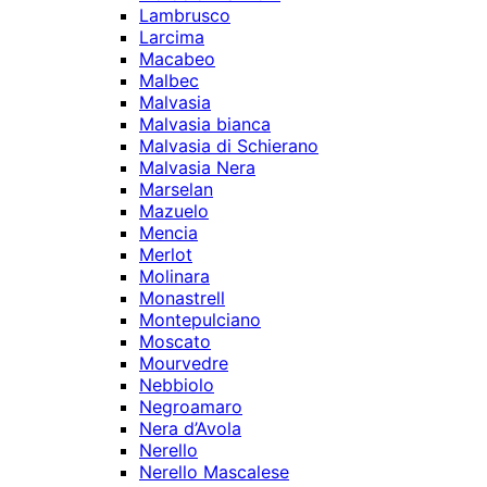
Lambrusco
Larcima
Macabeo
Malbec
Malvasia
Malvasia bianca
Malvasia di Schierano
Malvasia Nera
Marselan
Mazuelo
Mencia
Merlot
Molinara
Monastrell
Montepulciano
Moscato
Mourvedre
Nebbiolo
Negroamaro
Nera d’Avola
Nerello
Nerello Mascalese