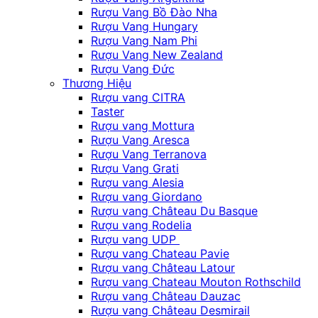
Rượu Vang Bồ Đào Nha
Rượu Vang Hungary
Rượu Vang Nam Phi
Rượu Vang New Zealand
Rượu Vang Đức
Thương Hiệu
Rượu vang CITRA
Taster
Rượu vang Mottura
Rượu Vang Aresca
Rượu Vang Terranova
Rượu Vang Grati
Rượu vang Alesia
Rượu vang Giordano
Rượu vang Château Du Basque
Rượu vang Rodelia
Rượu vang UDP
Rượu vang Chateau Pavie
Rượu vang Château Latour
Rượu vang Chateau Mouton Rothschild
Rượu vang Château Dauzac
Rượu vang Château Desmirail