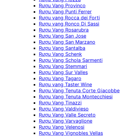
Rượu Vang Provinco
Rượu Vang Punti Ferrer
Rượu vang Rocca dei Forti
Rượu vang Ronco Di Sassi
Rượu Vang Rosarubra
Rượu Vang San Jose
Rượu Vang San Marzano
Rượu Vang Santalba
Rượu Vang Schenk
Rượu Vang Schola Sarmenti
Rượu Vang Stemmari
Rượu Vang Sur Valles
Rượu Vang Tagaro
Rượu vang Taster Wine
Rượu Vang Tenuta Corte Giacobbe
Rượu Vang Tenuta Montecchiesi
Rượu Vang Tinazzi
Rượu Vang Valdivieso
Rượu Vang Valle Secreto
Rượu Vang Varvaglione
Rượu Vang Velenosi
Rượu Vang Vignobles Vellas