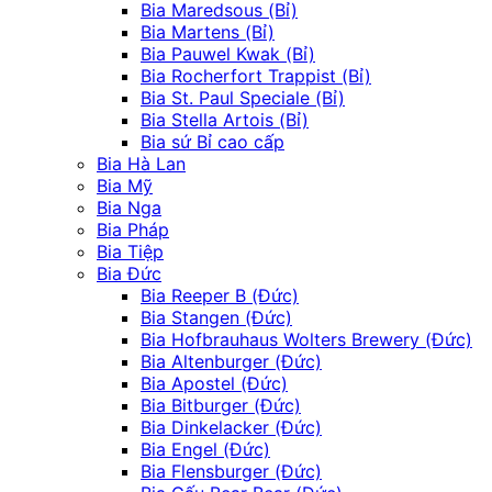
Bia Maredsous (Bỉ)
Bia Martens (Bỉ)
Bia Pauwel Kwak (Bỉ)
Bia Rocherfort Trappist (Bỉ)
Bia St. Paul Speciale (Bỉ)
Bia Stella Artois (Bỉ)
Bia sứ Bỉ cao cấp
Bia Hà Lan
Bia Mỹ
Bia Nga
Bia Pháp
Bia Tiệp
Bia Đức
Bia Reeper B (Đức)
Bia Stangen (Đức)
Bia Hofbrauhaus Wolters Brewery (Đức)
Bia Altenburger (Đức)
Bia Apostel (Đức)
Bia Bitburger (Đức)
Bia Dinkelacker (Đức)
Bia Engel (Đức)
Bia Flensburger (Đức)