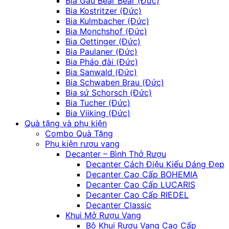
Bia Gấu Bear Bear (Đức)
Bia Kostritzer (Đức)
Bia Kulmbacher (Đức)
Bia Monchshof (Đức)
Bia Oettinger (Đức)
Bia Paulaner (Đức)
Bia Pháo đài (Đức)
Bia Sanwald (Đức)
Bia Schwaben Brau (Đức)
Bia sứ Schorsch (Đức)
Bia Tucher (Đức)
Bia Viiking (Đức)
Quà tặng và phụ kiện
Combo Quà Tặng
Phụ kiện rượu vang
Decanter – Bình Thở Rượu
Decanter Cách Điệu Kiểu Dáng Đẹp
Decanter Cao Cấp BOHEMIA
Decanter Cao Cấp LUCARIS
Decanter Cao Cấp RIEDEL
Decanter Classic
Khui Mở Rượu Vang
Bộ Khui Rượu Vang Cao Cấp