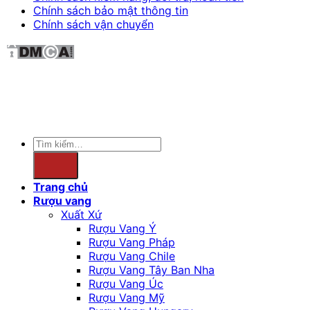
Chính sách bảo mật thông tin
Chính sách vận chuyển
Sản phẩm không phù hợp với phụ nữ mang thai và
người dưới 18 tuổi.
Copyright 2026 ©
winewave.vn
Tìm
kiếm:
Trang chủ
Rượu vang
Xuất Xứ
Rượu Vang Ý
Rượu Vang Pháp
Rượu Vang Chile
Rượu Vang Tây Ban Nha
Rượu Vang Úc
Rượu Vang Mỹ