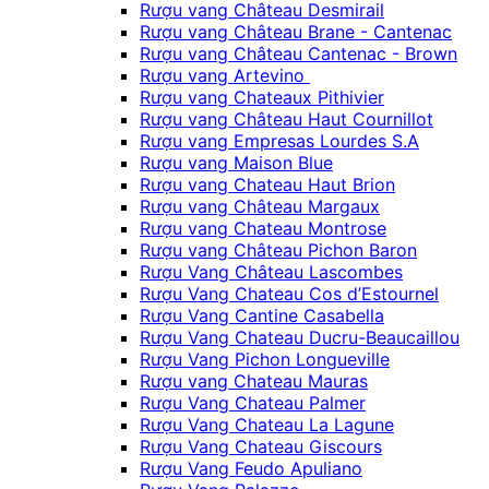
Rượu vang Château Desmirail
Rượu vang Château Brane - Cantenac
Rượu vang Château Cantenac - Brown
Rượu vang Artevino
Rượu vang Chateaux Pithivier
Rượu vang Château Haut Cournillot
Rượu vang Empresas Lourdes S.A
Rượu vang Maison Blue
Rượu vang Chateau Haut Brion
Rượu vang Château Margaux
Rượu vang Chateau Montrose
Rượu vang Château Pichon Baron
Rượu Vang Château Lascombes
Rượu Vang Chateau Cos d’Estournel
Rượu Vang Cantine Casabella
Rượu Vang Chateau Ducru-Beaucaillou
Rượu Vang Pichon Longueville
Rượu vang Chateau Mauras
Rượu Vang Chateau Palmer
Rượu Vang Chateau La Lagune
Rượu Vang Chateau Giscours
Rượu Vang Feudo Apuliano