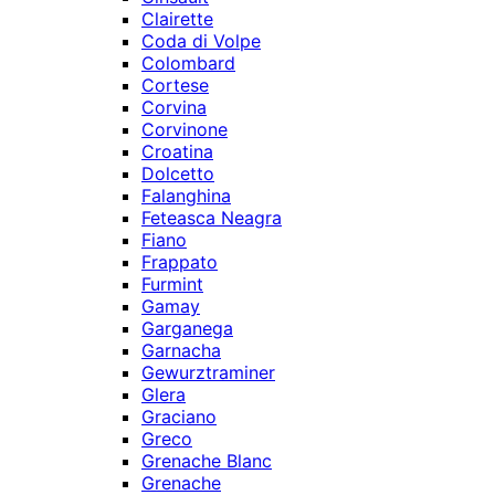
Clairette
Coda di Volpe
Colombard
Cortese
Corvina
Corvinone
Croatina
Dolcetto
Falanghina
Feteasca Neagra
Fiano
Frappato
Furmint
Gamay
Garganega
Garnacha
Gewurztraminer
Glera
Graciano
Greco
Grenache Blanc
Grenache