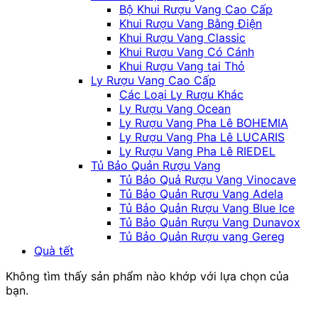
Bộ Khui Rượu Vang Cao Cấp
Khui Rượu Vang Bằng Điện
Khui Rượu Vang Classic
Khui Rượu Vang Có Cánh
Khui Rượu Vang tai Thỏ
Ly Rượu Vang Cao Cấp
Các Loại Ly Rượu Khác
Ly Rượu Vang Ocean
Ly Rượu Vang Pha Lê BOHEMIA
Ly Rượu Vang Pha Lê LUCARIS
Ly Rượu Vang Pha Lê RIEDEL
Tủ Bảo Quản Rượu Vang
Tủ Bảo Quả Rượu Vang Vinocave
Tủ Bảo Quản Rượu Vang Adela
Tủ Bảo Quản Rượu Vang Blue Ice
Tủ Bảo Quản Rượu Vang Dunavox
Tủ Bảo Quản Rượu vang Gereg
Quà tết
Không tìm thấy sản phẩm nào khớp với lựa chọn của
bạn.