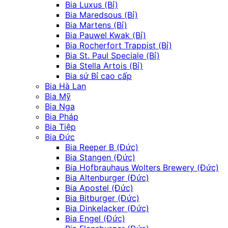
Bia Luxus (Bỉ)
Bia Maredsous (Bỉ)
Bia Martens (Bỉ)
Bia Pauwel Kwak (Bỉ)
Bia Rocherfort Trappist (Bỉ)
Bia St. Paul Speciale (Bỉ)
Bia Stella Artois (Bỉ)
Bia sứ Bỉ cao cấp
Bia Hà Lan
Bia Mỹ
Bia Nga
Bia Pháp
Bia Tiệp
Bia Đức
Bia Reeper B (Đức)
Bia Stangen (Đức)
Bia Hofbrauhaus Wolters Brewery (Đức)
Bia Altenburger (Đức)
Bia Apostel (Đức)
Bia Bitburger (Đức)
Bia Dinkelacker (Đức)
Bia Engel (Đức)