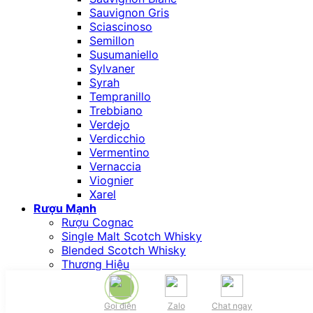
Sauvignon Gris
Sciascinoso
Semillon
Susumaniello
Sylvaner
Syrah
Tempranillo
Trebbiano
Verdejo
Verdicchio
Vermentino
Vernaccia
Viognier
Xarel
Rượu Mạnh
Rượu Cognac
Single Malt Scotch Whisky
Blended Scotch Whisky
Thương Hiệu
CHIVAS REGAL
JOHNNIE WALKER
BALLANTINE’S
Gọi điện
Zalo
Chat ngay