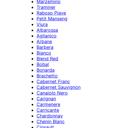
Marzemino
Traminer
Raboso Piave
Petit Manseng
Viura
Albarossa
Aglianico
Arbane
Barbera
Bianco
Blend Red
Bobal
Bonarda
Brachetto
Cabernet Franc
Cabernet Sauvignon
Canaiolo Nero
Carignan
Carmenere
Carricante
Chardonnay
Chenin Blanc
Cinsault