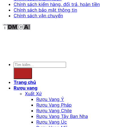
Chính sách kiểm hàng, đổi trả, hoàn tiền
Chính sách bảo mật thông tin
Chính sách vận chuyển
Sản phẩm không phù hợp với phụ nữ mang thai và
người dưới 18 tuổi.
Copyright 2026 ©
winewave.vn
Tìm
kiếm:
Trang chủ
Rượu vang
Xuất Xứ
Rượu Vang Ý
Rượu Vang Pháp
Rượu Vang Chile
Rượu Vang Tây Ban Nha
Rượu Vang Úc