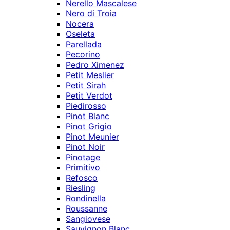
Nerello Mascalese
Nero di Troia
Nocera
Oseleta
Parellada
Pecorino
Pedro Ximenez
Petit Meslier
Petit Sirah
Petit Verdot
Piedirosso
Pinot Blanc
Pinot Grigio
Pinot Meunier
Pinot Noir
Pinotage
Primitivo
Refosco
Riesling
Rondinella
Roussanne
Sangiovese
Sauvignon Blanc