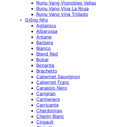
Rượu Vang Vignobles Vellas
Rượu Vang Vina La Rosa
Rượu Vang Vina Tridado
Giống Nho
Aglianico
Albarossa
Arbane
Barbera
Bianco
Blend Red
Bobal
Bonarda
Brachetto
Cabernet Sauvignon
Cabernet Franc
Canaiolo Nero
Carignan
Carmenere
Carricante
Chardonnay
Chenin Blanc
Cinsault