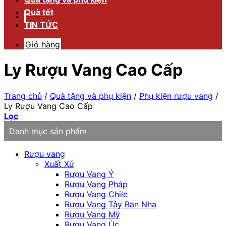
Quà tết
TIN TỨC
Giỏ hàng
Ly Rượu Vang Cao Cấp
Trang chủ
/
Quà tặng và phụ kiện
/
Phụ kiện rượu vang
/
Ly Rượu Vang Cao Cấp
Lọc
Danh mục sản phẩm
Rượu vang
Xuất Xứ
Rượu Vang Ý
Rượu Vang Pháp
Rượu Vang Chile
Rượu Vang Tây Ban Nha
Rượu Vang Mỹ
Rượu Vang Úc