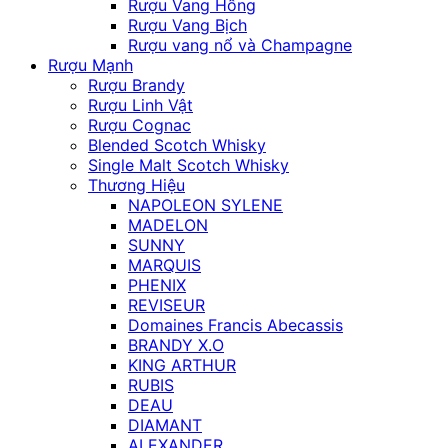
Rượu Vang Hồng
Rượu Vang Bịch
Rượu vang nổ và Champagne
Rượu Mạnh
Rượu Brandy
Rượu Linh Vật
Rượu Cognac
Blended Scotch Whisky
Single Malt Scotch Whisky
Thương Hiệu
NAPOLEON SYLENE
MADELON
SUNNY
MARQUIS
PHENIX
REVISEUR
Domaines Francis Abecassis
BRANDY X.O
KING ARTHUR
RUBIS
DEAU
DIAMANT
ALEXANDER