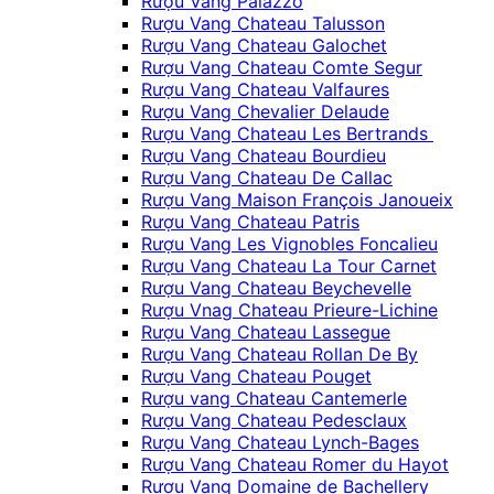
Rượu Vang Palazzo
Rượu Vang Chateau Talusson
Rượu Vang Chateau Galochet
Rượu Vang Chateau Comte Segur
Rượu Vang Chateau Valfaures
Rượu Vang Chevalier Delaude
Rượu Vang Chateau Les Bertrands
Rượu Vang Chateau Bourdieu
Rượu Vang Chateau De Callac
Rượu Vang Maison François Janoueix
Rượu Vang Chateau Patris
Rượu Vang Les Vignobles Foncalieu
Rượu Vang Chateau La Tour Carnet
Rượu Vang Chateau Beychevelle
Rượu Vnag Chateau Prieure-Lichine
Rượu Vang Chateau Lassegue
Rượu Vang Chateau Rollan De By
Rượu Vang Chateau Pouget
Rượu vang Chateau Cantemerle
Rượu Vang Chateau Pedesclaux
Rượu Vang Chateau Lynch-Bages
Rượu Vang Chateau Romer du Hayot
Rượu Vang Domaine de Bachellery