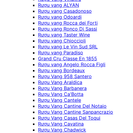
Rượu vang ALYAN
Rượu vang Casadonoso
Rượu vang Odoardi
Rượu vang Rocca dei Forti
Rượu vang Ronco Di Sassi
Rượu vang Taster Wine
Rượu vang Chioccioli
Rượu vang Le Vin Sud SRL
Rượu vang Paradiso
Grand Cru Classe En 1855
Rượu vang Angelo Rocca Figli
Rượu vang Bordeaux
Rượu Vang 958 Santero
Rượu Vang Araldica
Rượu Vang Barbanera
Rượu Vang Ca'Botta
Rượu Vang Cantele
Rượu Vang Cantine Del Notaio
Rượu Vang Cantine Sanpancrazio
Rượu Vang Casas Del Toqui
Rượu Vang Cavatina
Rượu Vang Chadwick