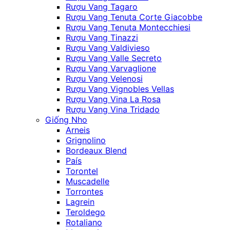
Rượu Vang Tagaro
Rượu Vang Tenuta Corte Giacobbe
Rượu Vang Tenuta Montecchiesi
Rượu Vang Tinazzi
Rượu Vang Valdivieso
Rượu Vang Valle Secreto
Rượu Vang Varvaglione
Rượu Vang Velenosi
Rượu Vang Vignobles Vellas
Rượu Vang Vina La Rosa
Rượu Vang Vina Tridado
Giống Nho
Arneis
Grignolino
Bordeaux Blend
País
Torontel
Muscadelle
Torrontes
Lagrein
Teroldego
Rotaliano