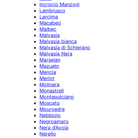
Incrocio Manzoni
Lambrusco
Larcima
Macabeo
Malbec
Malvasia
Malvasia bianca
Malvasia di Schierano
Malvasia Nera
Marselan
Mazuelo
Mencia
Merlot
Molinara
Monastrell
Montepulciano
Moscato
Mourvedre
Nebbiolo
Negroamaro
Nera d’Avola
Nerello