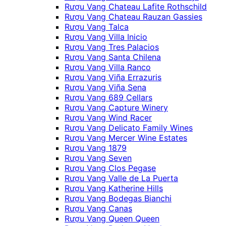
Rượu Vang Chateau Lafite Rothschild
Rượu Vang Chateau Rauzan Gassies
Rượu Vang Talca
Rượu Vang Villa Inicio
Rượu Vang Tres Palacios
Rượu Vang Santa Chilena
Rượu Vang Villa Ranco
Rượu Vang Viña Errazuris
Rượu Vang Viña Sena
Rượu Vang 689 Cellars
Rượu Vang Capture Winery
Rượu Vang Wind Racer
Rượu Vang Delicato Family Wines
Rượu Vang Mercer Wine Estates
Rượu Vang 1879
Rượu Vang Seven
Rượu Vang Clos Pegase
Rượu Vang Valle de La Puerta
Rượu Vang Katherine Hills
Rượu Vang Bodegas Bianchi
Rượu Vang Canas
Rượu Vang Queen Queen