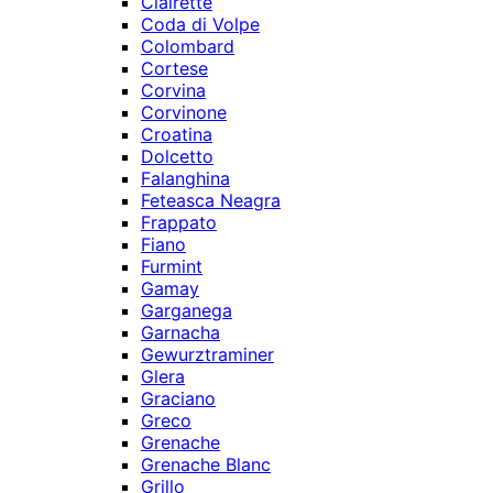
Clairette
Coda di Volpe
Colombard
Cortese
Corvina
Corvinone
Croatina
Dolcetto
Falanghina
Feteasca Neagra
Frappato
Fiano
Furmint
Gamay
Garganega
Garnacha
Gewurztraminer
Glera
Graciano
Greco
Grenache
Grenache Blanc
Grillo