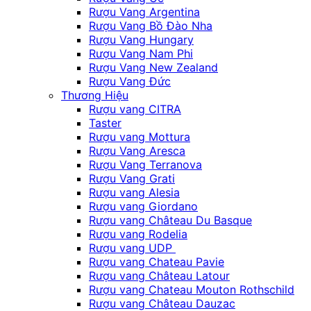
Rượu Vang Argentina
Rượu Vang Bồ Đào Nha
Rượu Vang Hungary
Rượu Vang Nam Phi
Rượu Vang New Zealand
Rượu Vang Đức
Thương Hiệu
Rượu vang CITRA
Taster
Rượu vang Mottura
Rượu Vang Aresca
Rượu Vang Terranova
Rượu Vang Grati
Rượu vang Alesia
Rượu vang Giordano
Rượu vang Château Du Basque
Rượu vang Rodelia
Rượu vang UDP
Rượu vang Chateau Pavie
Rượu vang Château Latour
Rượu vang Chateau Mouton Rothschild
Rượu vang Château Dauzac