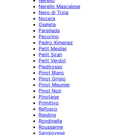
Nerello
Nerello Mascalese
Nero di Troia
Nocera
Oseleta
Parellada
Pecorino
Pedro Ximenez
Petit Meslier
Petit Sirah
Petit Verdot
Piedirosso
Pinot Blanc
Pinot Grigio
Pinot Meunier
Pinot Noir
Pinotage
Primitivo
Refosco
Riesling
Rondinella
Roussanne
Sangiovese