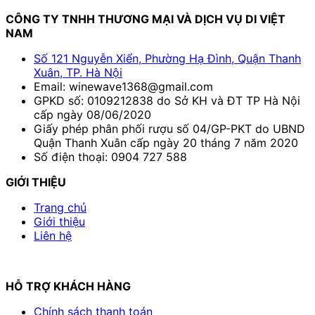
CÔNG TY TNHH THƯƠNG MẠI VÀ DỊCH VỤ DI VIỆT
NAM
Số 121 Nguyễn Xiển, Phường Hạ Đình, Quận Thanh
Xuân, TP. Hà Nội
Email: winewave1368@gmail.com
GPKD số: 0109212838 do Sở KH và ĐT TP Hà Nội
cấp ngày 08/06/2020
Giấy phép phân phối rượu số 04/GP-PKT do UBND
Quận Thanh Xuân cấp ngày 20 tháng 7 năm 2020
Số điện thoại: 0904 727 588
GIỚI THIỆU
Trang chủ
Giới thiệu
Liên hệ
HỖ TRỢ KHÁCH HÀNG
Chính sách thanh toán