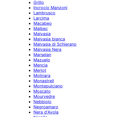
Grillo
Incrocio Manzoni
Lambrusco
Larcima
Macabeo
Malbec
Malvasia
Malvasia bianca
Malvasia di Schierano
Malvasia Nera
Marselan
Mazuelo
Mencia
Merlot
Molinara
Monastrell
Montepulciano
Moscato
Mourvedre
Nebbiolo
Negroamaro
Nera d'Avola