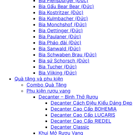
Bia Flensburger (Đức)
Bia Gấu Bear Bear (Đức)
Bia Kostritzer (Đức)
Bia Kulmbacher (Đức)
Bia Monchshof (Đức)
Bia Oettinger (Đức)
Bia Paulaner (Đức)
Bia Pháo đài (Đức)
Bia Sanwald (Đức)
Bia Schwaben Brau (Đức)
Bia sứ Schorsch (Đức)
Bia Tucher (Đức)
Bia Viiking (Đức)
Quà tặng và phụ kiện
Combo Quà Tặng
Phụ kiện rượu vang
Decanter – Bình Thở Rượu
Decanter Cách Điệu Kiểu Dáng Đẹp
Decanter Cao Cấp BOHEMIA
Decanter Cao Cấp LUCARIS
Decanter Cao Cấp RIEDEL
Decanter Classic
Khui Mở Rượu Vang