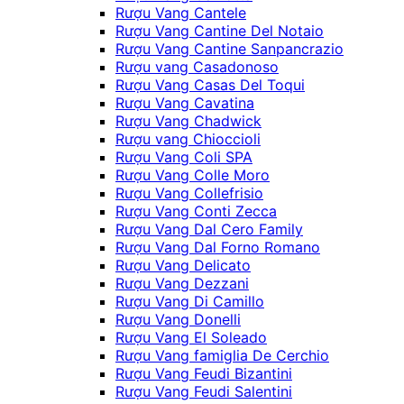
Rượu Vang Cantele
Rượu Vang Cantine Del Notaio
Rượu Vang Cantine Sanpancrazio
Rượu vang Casadonoso
Rượu Vang Casas Del Toqui
Rượu Vang Cavatina
Rượu Vang Chadwick
Rượu vang Chioccioli
Rượu Vang Coli SPA
Rượu Vang Colle Moro
Rượu Vang Collefrisio
Rượu Vang Conti Zecca
Rượu Vang Dal Cero Family
Rượu Vang Dal Forno Romano
Rượu Vang Delicato
Rượu Vang Dezzani
Rượu Vang Di Camillo
Rượu Vang Donelli
Rượu Vang El Soleado
Rượu Vang famiglia De Cerchio
Rượu Vang Feudi Bizantini
Rượu Vang Feudi Salentini