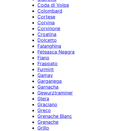
Coda di Volpe
Colombard
Cortese
Corvina
Corvinone
Croatina
Dolcetto
Falanghina
Feteasca Neagra
Fiano
Frappato
Furmint
Gamay
Garganega
Garnacha
Gewurztraminer
Glera
Graciano
Greco
Grenache Blanc
Grenache
Grillo