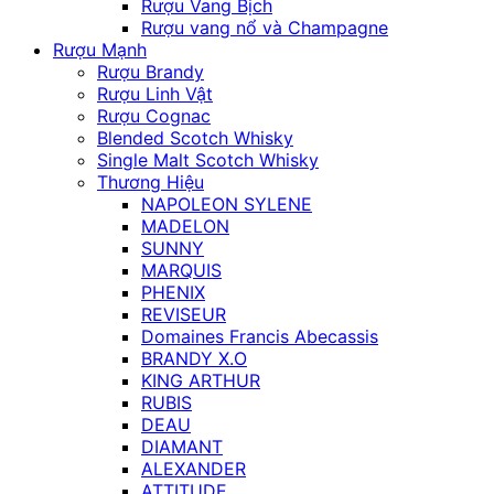
Rượu Vang Bịch
Rượu vang nổ và Champagne
Rượu Mạnh
Rượu Brandy
Rượu Linh Vật
Rượu Cognac
Blended Scotch Whisky
Single Malt Scotch Whisky
Thương Hiệu
NAPOLEON SYLENE
MADELON
SUNNY
MARQUIS
PHENIX
REVISEUR
Domaines Francis Abecassis
BRANDY X.O
KING ARTHUR
RUBIS
DEAU
DIAMANT
ALEXANDER
ATTITUDE