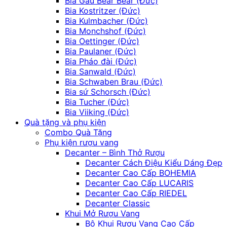
Bia Gấu Bear Bear (Đức)
Bia Kostritzer (Đức)
Bia Kulmbacher (Đức)
Bia Monchshof (Đức)
Bia Oettinger (Đức)
Bia Paulaner (Đức)
Bia Pháo đài (Đức)
Bia Sanwald (Đức)
Bia Schwaben Brau (Đức)
Bia sứ Schorsch (Đức)
Bia Tucher (Đức)
Bia Viiking (Đức)
Quà tặng và phụ kiện
Combo Quà Tặng
Phụ kiện rượu vang
Decanter – Bình Thở Rượu
Decanter Cách Điệu Kiểu Dáng Đẹp
Decanter Cao Cấp BOHEMIA
Decanter Cao Cấp LUCARIS
Decanter Cao Cấp RIEDEL
Decanter Classic
Khui Mở Rượu Vang
Bộ Khui Rượu Vang Cao Cấp