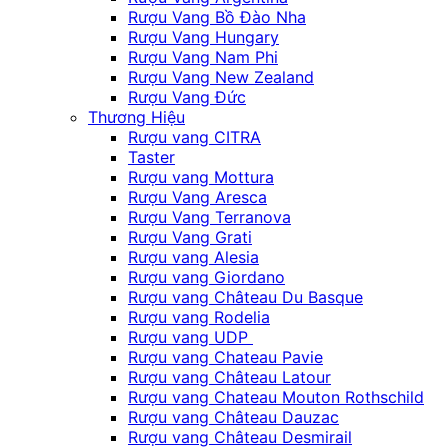
Rượu Vang Bồ Đào Nha
Rượu Vang Hungary
Rượu Vang Nam Phi
Rượu Vang New Zealand
Rượu Vang Đức
Thương Hiệu
Rượu vang CITRA
Taster
Rượu vang Mottura
Rượu Vang Aresca
Rượu Vang Terranova
Rượu Vang Grati
Rượu vang Alesia
Rượu vang Giordano
Rượu vang Château Du Basque
Rượu vang Rodelia
Rượu vang UDP
Rượu vang Chateau Pavie
Rượu vang Château Latour
Rượu vang Chateau Mouton Rothschild
Rượu vang Château Dauzac
Rượu vang Château Desmirail