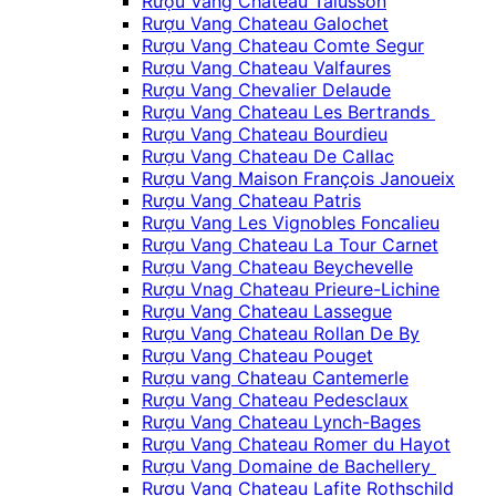
Rượu Vang Chateau Talusson
Rượu Vang Chateau Galochet
Rượu Vang Chateau Comte Segur
Rượu Vang Chateau Valfaures
Rượu Vang Chevalier Delaude
Rượu Vang Chateau Les Bertrands
Rượu Vang Chateau Bourdieu
Rượu Vang Chateau De Callac
Rượu Vang Maison François Janoueix
Rượu Vang Chateau Patris
Rượu Vang Les Vignobles Foncalieu
Rượu Vang Chateau La Tour Carnet
Rượu Vang Chateau Beychevelle
Rượu Vnag Chateau Prieure-Lichine
Rượu Vang Chateau Lassegue
Rượu Vang Chateau Rollan De By
Rượu Vang Chateau Pouget
Rượu vang Chateau Cantemerle
Rượu Vang Chateau Pedesclaux
Rượu Vang Chateau Lynch-Bages
Rượu Vang Chateau Romer du Hayot
Rượu Vang Domaine de Bachellery
Rượu Vang Chateau Lafite Rothschild