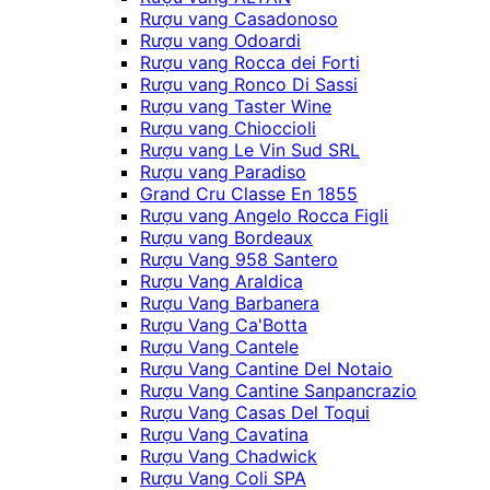
Rượu vang Casadonoso
Rượu vang Odoardi
Rượu vang Rocca dei Forti
Rượu vang Ronco Di Sassi
Rượu vang Taster Wine
Rượu vang Chioccioli
Rượu vang Le Vin Sud SRL
Rượu vang Paradiso
Grand Cru Classe En 1855
Rượu vang Angelo Rocca Figli
Rượu vang Bordeaux
Rượu Vang 958 Santero
Rượu Vang Araldica
Rượu Vang Barbanera
Rượu Vang Ca'Botta
Rượu Vang Cantele
Rượu Vang Cantine Del Notaio
Rượu Vang Cantine Sanpancrazio
Rượu Vang Casas Del Toqui
Rượu Vang Cavatina
Rượu Vang Chadwick
Rượu Vang Coli SPA