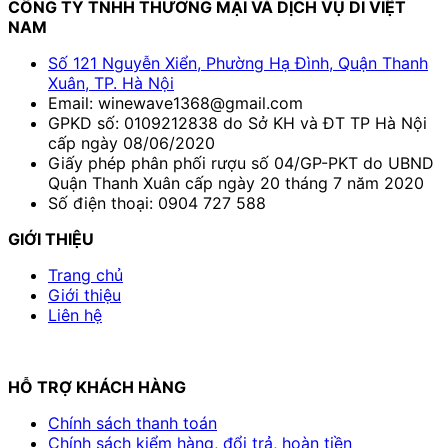
CÔNG TY TNHH THƯƠNG MẠI VÀ DỊCH VỤ DI VIỆT
NAM
Số 121 Nguyễn Xiển, Phường Hạ Đình, Quận Thanh
Xuân, TP. Hà Nội
Email: winewave1368@gmail.com
GPKD số: 0109212838 do Sở KH và ĐT TP Hà Nội
cấp ngày 08/06/2020
Giấy phép phân phối rượu số 04/GP-PKT do UBND
Quận Thanh Xuân cấp ngày 20 tháng 7 năm 2020
Số điện thoại: 0904 727 588
GIỚI THIỆU
Trang chủ
Giới thiệu
Liên hệ
HỖ TRỢ KHÁCH HÀNG
Chính sách thanh toán
Chính sách kiểm hàng, đổi trả, hoàn tiền