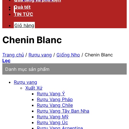
Quà tết
TIN TỨC
Giỏ hàng
Chenin Blanc
Trang chủ
/
Rượu vang
/
Giống Nho
/
Chenin Blanc
Lọc
Danh mục sản phẩm
Rượu vang
Xuất Xứ
Rượu Vang Ý
Rượu Vang Pháp
Rượu Vang Chile
Rượu Vang Tây Ban Nha
Rượu Vang Mỹ
Rượu Vang Úc
Rượu Vang Argentina