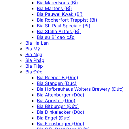
Bia Maredsous (Bỉ)
Bia Martens (Bỉ)
Bia Pauwel Kwak (Bỉ)
Bia Rocherfort Trappist (Bỉ)
Bia St. Paul Speciale (Bỉ)
Bia Stella Artois (Bỉ)
Bia sứ Bỉ cao cấp
Bia Hà Lan
Bia Mỹ
Bia Nga
Bia Pháp
Bia Tiệp
Bia Đức
Bia Reeper B (Đức)
Bia Stangen (Đức)
Bia Hofbrauhaus Wolters Brewery (Đức)
Bia Altenburger (Đức)
Bia Apostel (Đức)
Bia Bitburger (Đức)
Bia Dinkelacker (Đức)
Bia Engel (Đức)
Bia Flensburger (Đức)