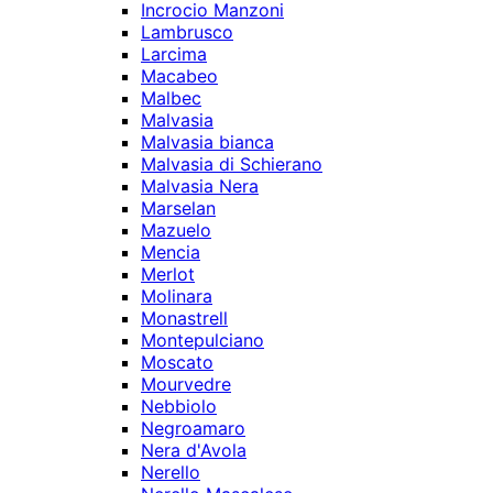
Incrocio Manzoni
Lambrusco
Larcima
Macabeo
Malbec
Malvasia
Malvasia bianca
Malvasia di Schierano
Malvasia Nera
Marselan
Mazuelo
Mencia
Merlot
Molinara
Monastrell
Montepulciano
Moscato
Mourvedre
Nebbiolo
Negroamaro
Nera d'Avola
Nerello