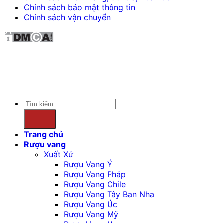
Chính sách bảo mật thông tin
Chính sách vận chuyển
Sản phẩm không phù hợp với phụ nữ mang thai và
người dưới 18 tuổi.
Copyright 2026 ©
winewave.vn
Tìm
kiếm:
Trang chủ
Rượu vang
Xuất Xứ
Rượu Vang Ý
Rượu Vang Pháp
Rượu Vang Chile
Rượu Vang Tây Ban Nha
Rượu Vang Úc
Rượu Vang Mỹ