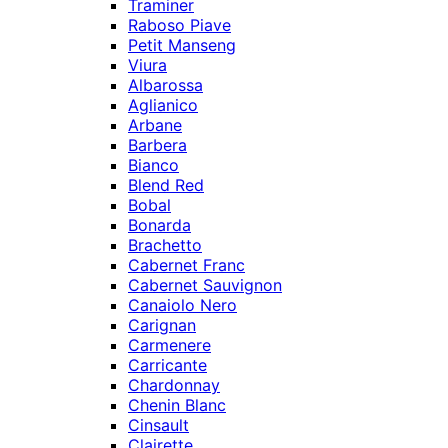
Traminer
Raboso Piave
Petit Manseng
Viura
Albarossa
Aglianico
Arbane
Barbera
Bianco
Blend Red
Bobal
Bonarda
Brachetto
Cabernet Franc
Cabernet Sauvignon
Canaiolo Nero
Carignan
Carmenere
Carricante
Chardonnay
Chenin Blanc
Cinsault
Clairette