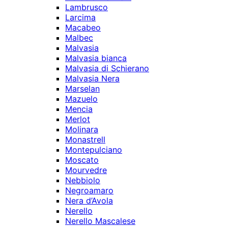
Lambrusco
Larcima
Macabeo
Malbec
Malvasia
Malvasia bianca
Malvasia di Schierano
Malvasia Nera
Marselan
Mazuelo
Mencia
Merlot
Molinara
Monastrell
Montepulciano
Moscato
Mourvedre
Nebbiolo
Negroamaro
Nera d’Avola
Nerello
Nerello Mascalese