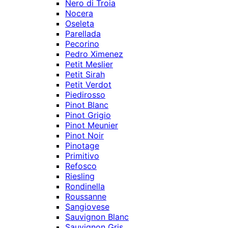
Nero di Troia
Nocera
Oseleta
Parellada
Pecorino
Pedro Ximenez
Petit Meslier
Petit Sirah
Petit Verdot
Piedirosso
Pinot Blanc
Pinot Grigio
Pinot Meunier
Pinot Noir
Pinotage
Primitivo
Refosco
Riesling
Rondinella
Roussanne
Sangiovese
Sauvignon Blanc
Sauvignon Gris