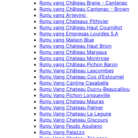
Rượu vang Château Brane - Cantenac
Rượu vang Château Cantenac - Brown
Rượu vang Artevino
Rượu vang Chateaux Pithivier
Rượu vang Château Haut Cournillot
Rượu vang Empresas Lourdes S.A
Rượu vang Maison Blue
Rượu vang Chateau Haut Brion
Rượu vang Château Margaux
Rượu vang Chateau Montrose
Rượu vang Château Pichon Baron
Rượu Vang Château Lascombes
Rượu Vang Chateau Cos d’Estournel
Rượu Vang Cantine Casabella
Rượu Vang Chateau Ducru-Beaucaillou
Rượu Vang Pichon Longueville
Rượu vang Chateau Mauras
Rượu Vang Chateau Palmer
Rượu Vang Chateau La Lagune
Rượu Vang Chateau Giscours
Rượu Vang Feudo Apuliano
Rượu Vang Palazzo