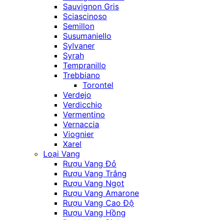
Sauvignon Gris
Sciascinoso
Semillon
Susumaniello
Sylvaner
Syrah
Tempranillo
Trebbiano
Torontel
Verdejo
Verdicchio
Vermentino
Vernaccia
Viognier
Xarel
Loại Vang
Rượu Vang Đỏ
Rượu Vang Trắng
Rượu Vang Ngọt
Rượu Vang Amarone
Rượu Vang Cao Độ
Rượu Vang Hồng