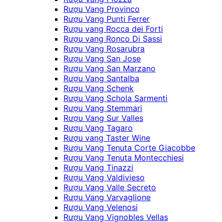
Rượu Vang Provinco
Rượu Vang Punti Ferrer
Rượu vang Rocca dei Forti
Rượu vang Ronco Di Sassi
Rượu Vang Rosarubra
Rượu Vang San Jose
Rượu Vang San Marzano
Rượu Vang Santalba
Rượu Vang Schenk
Rượu Vang Schola Sarmenti
Rượu Vang Stemmari
Rượu Vang Sur Valles
Rượu Vang Tagaro
Rượu vang Taster Wine
Rượu Vang Tenuta Corte Giacobbe
Rượu Vang Tenuta Montecchiesi
Rượu Vang Tinazzi
Rượu Vang Valdivieso
Rượu Vang Valle Secreto
Rượu Vang Varvaglione
Rượu Vang Velenosi
Rượu Vang Vignobles Vellas