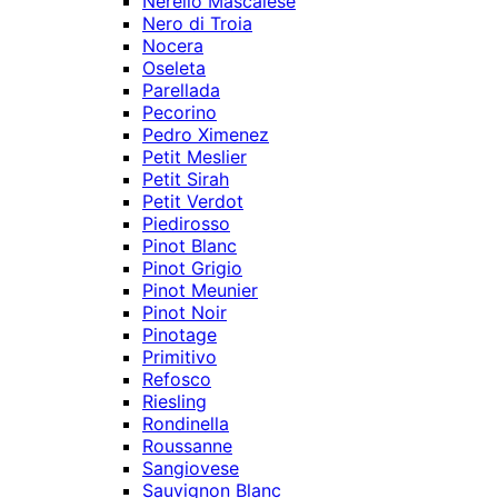
Nerello Mascalese
Nero di Troia
Nocera
Oseleta
Parellada
Pecorino
Pedro Ximenez
Petit Meslier
Petit Sirah
Petit Verdot
Piedirosso
Pinot Blanc
Pinot Grigio
Pinot Meunier
Pinot Noir
Pinotage
Primitivo
Refosco
Riesling
Rondinella
Roussanne
Sangiovese
Sauvignon Blanc