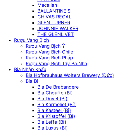
Macallan
BALLANTINE'S
CHIVAS REGAL
GLEN TURNER
JOHNNIE WALKER
THE GLENLIVET
Rượu Vang Bịch
Rượu Vang Bịch Ý
Rượu Vang Bịch Chile
Rượu Vang Bịch Pháp
Rượu Vang Bịch Tây Ba Nha
Bia Nhập Khẩu
Bia Hofbrauhaus Wolters Brewery (Đức)
Bia Bỉ
Bia De Brabandere
Bia Chouffe (Bỉ)
Bia Duvel (Bỉ)
Bia Karmeliet (Bỉ)
Bia Kasteel (Bỉ)
Bia Kristoffel (Bỉ)
Bia Leffe (Bỉ)
Bia Luxus (Bỉ)