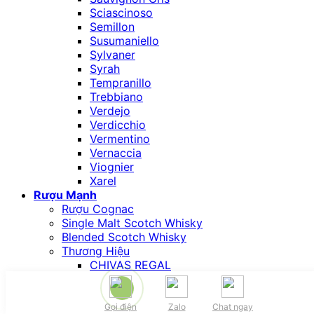
Sciascinoso
Semillon
Susumaniello
Sylvaner
Syrah
Tempranillo
Trebbiano
Verdejo
Verdicchio
Vermentino
Vernaccia
Viognier
Xarel
Rượu Mạnh
Rượu Cognac
Single Malt Scotch Whisky
Blended Scotch Whisky
Thương Hiệu
CHIVAS REGAL
JOHNNIE WALKER
BALLANTINE’S
THE GLENLIVET
Gọi điện
Zalo
Chat ngay