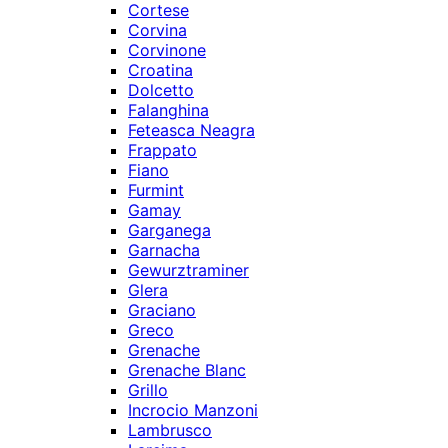
Cortese
Corvina
Corvinone
Croatina
Dolcetto
Falanghina
Feteasca Neagra
Frappato
Fiano
Furmint
Gamay
Garganega
Garnacha
Gewurztraminer
Glera
Graciano
Greco
Grenache
Grenache Blanc
Grillo
Incrocio Manzoni
Lambrusco