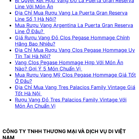
Bí Quyết Kết Hợp Vang Đỏ La Puerta Gran Reserva
Line Với Món Ăn
Địa Chỉ Mua Rượu Vang La Puerta Gran Reserva
Line Số 1 Hà Nội?
Mua Rượu Vang Argentina La Puerta Gran Reserva
Line Ở Đâu?
Giá Rượu Vang Đỏ Clos Pegase Hommage Chính
Hãng Bao Nhiêu?
Địa Chỉ Mua Rượu Vang Clos Pegase Hommage Uy
Tín Tại Hà Nội?
Vang Clos Pegase Hommage Hợp Với Món Ăn
Nào? Gợi Ý 5 Món Chuẩn Vị
Mua Rượu Vang Mỹ Clos Pegase Hommage Giá Tốt
Ở Đâu?
Địa Chỉ Mua Vang Tres Palacios Family Vintage Giá
Tốt Hà Nội
Rượu Vang Đỏ Tres Palacios Family Vintage Với
Món Ăn Chuẩn Vị
CÔNG TY TNHH THƯƠNG MẠI VÀ DỊCH VỤ DI VIỆT
NAM