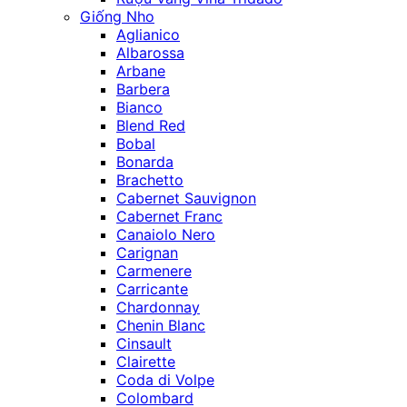
Giống Nho
Aglianico
Albarossa
Arbane
Barbera
Bianco
Blend Red
Bobal
Bonarda
Brachetto
Cabernet Sauvignon
Cabernet Franc
Canaiolo Nero
Carignan
Carmenere
Carricante
Chardonnay
Chenin Blanc
Cinsault
Clairette
Coda di Volpe
Colombard