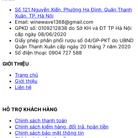
Số 121 Nguyễn Xiển, Phường Hạ Đình, Quận Thanh
Xuân, TP. Hà Nội
Email: winewave1368@gmail.com
GPKD số: 0109212838 do Sở KH và ĐT TP Hà Nội
cấp ngày 08/06/2020
Giấy phép phân phối rượu số 04/GP-PKT do UBND
Quận Thanh Xuân cấp ngày 20 tháng 7 năm 2020
Số điện thoại: 0904 727 588
GIỚI THIỆU
Trang chủ
Giới thiệu
Liên hệ
HỖ TRỢ KHÁCH HÀNG
Chính sách thanh toán
Chính sách kiểm hàng, đổi trả, hoàn tiền
Chính sách bảo mật thông tin