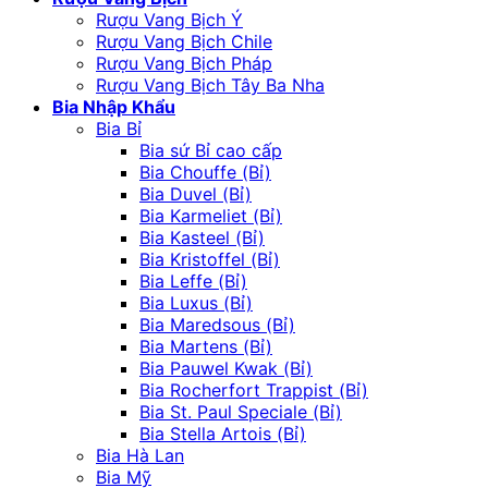
Rượu Vang Bịch Ý
Rượu Vang Bịch Chile
Rượu Vang Bịch Pháp
Rượu Vang Bịch Tây Ba Nha
Bia Nhập Khẩu
Bia Bỉ
Bia sứ Bỉ cao cấp
Bia Chouffe (Bỉ)
Bia Duvel (Bỉ)
Bia Karmeliet (Bỉ)
Bia Kasteel (Bỉ)
Bia Kristoffel (Bỉ)
Bia Leffe (Bỉ)
Bia Luxus (Bỉ)
Bia Maredsous (Bỉ)
Bia Martens (Bỉ)
Bia Pauwel Kwak (Bỉ)
Bia Rocherfort Trappist (Bỉ)
Bia St. Paul Speciale (Bỉ)
Bia Stella Artois (Bỉ)
Bia Hà Lan
Bia Mỹ