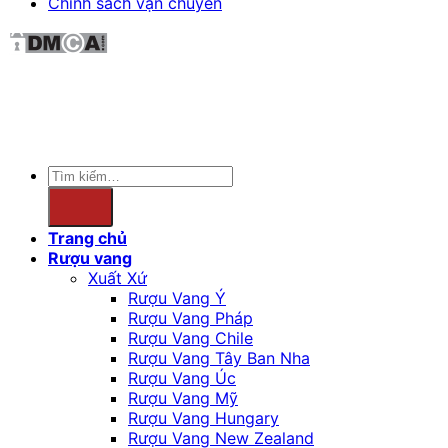
Chính sách vận chuyển
Sản phẩm không phù hợp với phụ nữ mang thai và
người dưới 18 tuổi.
Copyright 2026 ©
winewave.vn
Tìm
kiếm:
Trang chủ
Rượu vang
Xuất Xứ
Rượu Vang Ý
Rượu Vang Pháp
Rượu Vang Chile
Rượu Vang Tây Ban Nha
Rượu Vang Úc
Rượu Vang Mỹ
Rượu Vang Hungary
Rượu Vang New Zealand