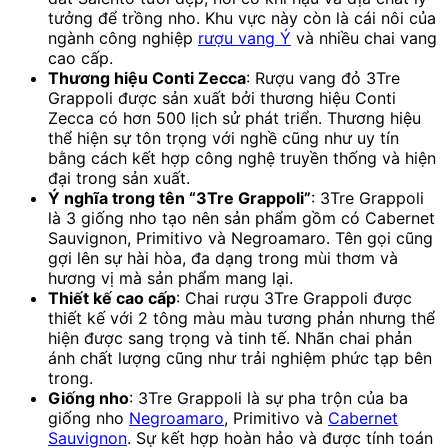
tưởng để trồng nho. Khu vực này còn là cái nôi của
ngành công nghiệp
rượu vang Ý
và nhiều chai vang
cao cấp.
Thương hiệu Conti Zecca
: Rượu vang đỏ 3Tre
Grappoli được sản xuất bởi thương hiệu Conti
Zecca có hơn 500 lịch sử phát triển. Thương hiệu
thể hiện sự tôn trọng với nghề cũng như uy tín
bằng cách kết hợp công nghệ truyền thống và hiện
đại trong sản xuất.
Ý nghĩa trong tên “3Tre Grappoli”
: 3Tre Grappoli
là 3 giống nho tạo nên sản phẩm gồm có
Cabernet
Sauvignon, Primitivo và Negroamaro. Tên gọi cũng
gợi lên sự hài hòa, đa dạng trong mùi thơm và
hương vị mà sản phẩm mang lại.
Thiết kế cao cấp
: Chai rượu 3Tre Grappoli được
thiết kế với 2 tông màu màu tương phản nhưng thể
hiện được sang trọng và tinh tế. Nhãn chai phản
ánh chất lượng cũng như trải nghiệm phức tạp bên
trong.
Giống nho
: 3Tre Grappoli là sự pha trộn của ba
giống nho
Negroamaro
, Primitivo và
Cabernet
Sauvignon
. Sự kết hợp hoàn hảo và được tính toán