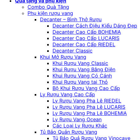
Quà tặng và phụ kiện
Combo Quà Tặng
Phụ kiện rượu vang
Decanter – Bình Thở Rượu
Decanter Cách Điệu Kiểu Dáng Đẹp
Decanter Cao Cấp BOHEMIA
Decanter Cao Cấp LUCARIS
Decanter Cao Cấp RIEDEL
Decanter Classic
Khui Mở Rượu Vang
Khui Rượu Vang Classic
Khui Rượu Vang Bằng Điện
Khui Rượu Vang Có Cánh
Khui Rượu Vang tai Thỏ
Bộ Khui Rượu Vang Cao Cấp
Ly Rượu Vang Cao Cấp
Ly Rượu Vang Pha Lê RIEDEL
Ly Rượu Vang Pha Lê LUCARIS
Ly Rượu Vang Pha Lê BOHEMIA
Ly Rượu Vang Ocean
Các Loại Ly Rượu Khác
Tủ Bảo Quản Rượu Vang
Tủ Bảo Quả Rượu Vang Vinocave