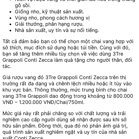
gỗ sồi.
Giống nho, kỹ thuật sản xuất.
Vùng nho, phong cách hương vị
Giải thưởng, phân hạng rượu.
Nhà sản xuất, uy tín và sự nổi tiếng.
Tất cả đảm bảo bạn có thể chọn một chai vang hợp với
sở thích, mục đích sử dụng hoặc túi tiền. Cùng với đó,
bạn sẽ tăng thêm nhiều tùy chọn về việc dùng 3Tre
Grappoli Conti Zecca làm quà tặng cho người thân, đối
tác.
Giá rượu vang đỏ 3Tre Grappoli Conti Zecca trên thị
trường rất đa dạng và chênh lệch nhiều hoặc ít tùy vào
khu vực bán. Thông thường, mức trung bình cho chai
vang 3Tre Grappoli dao động trong khoảng từ 800.000
VNĐ – 1.200.000 VNĐ/Chai/750ml.
Mức giá này rất phải chăng so với chất lượng và trải
nghiệm cao cấp người dùng sẽ nhận được sau khi sở
hữu sản phẩm. Đồng thời, qua đó nó phản ánh giá trị,
quá trình sản xuất nghiêm ngặt và uy tín của nhà sản
xuất Conti Zecca.