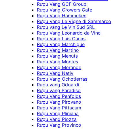
Rượu Vang GCF Group
Rượu Vang Growers Gate
Rượu Vang Hammeken
Rượu Vang Le Vigne di Sammarco
Rượu vang Le Vin Sud SRL
Rượu Vang Leonardo da Vinci
Rượu Vang Luis Canas
Rượu Vang Marchigue
Rượu Vang Martino
Rượu Vang Menuts
Rượu Vang Montes
Rượu Vang Morande
Rượu Vang Nativ
Rượu Vang Ochotierras
Rượu vang Odoardi
Rượu vang Paradiso
Rượu Vang Penfolds
Rượu Vang Pirovano
Rượu Vang Pittacum
Rượu Vang Pliniana
Rượu Vang Plozza
Rượu Vang Provinco