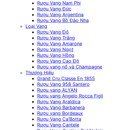
Rượu Vang Nam Phi
Rượu Vang Đức
Rượu Vang Argentina
Rượu Vang Bồ Đào Nha
Loại Vang
Rượu Vang Đỏ
Rượu Vang Trắng
Rượu Vang Amarone
Rượu Vang Ngọt
Rượu Vang Hồng
Rượu Vang Cao Độ
Rượu vang nổ và Champagne
Thương Hiệu
Grand Cru Classe En 1855
Rượu Vang 958 Santero
Rượu vang ALYAN
Rượu vang Angelo Rocca Figli
Rượu Vang Araldica
Rượu Vang Barbanera
Rượu vang Bordeaux
Rượu Vang Ca’Botta
Rượu Vang Cantele