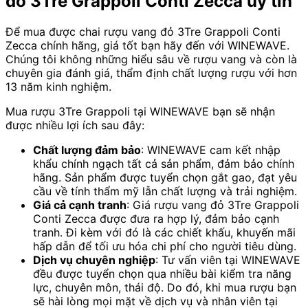
đỏ 3Tre Grappoli Conti Zecca uy tín
Để mua được chai rượu vang đỏ 3Tre Grappoli Conti
Zecca chính hãng, giá tốt bạn hãy đến với WINEWAVE.
Chúng tôi không những hiểu sâu về rượu vang và còn là
chuyên gia đánh giá, thẩm định chất lượng rượu với hơn
13 năm kinh nghiệm.
Mua rượu 3Tre Grappoli tại WINEWAVE bạn sẽ nhận
được nhiều lợi ích sau đây:
Chất lượng đảm bảo
: WINEWAVE cam kết nhập
khẩu chính ngạch tất cả sản phẩm, đảm bảo chính
hãng. Sản phẩm được tuyển chọn gắt gao, đạt yêu
cầu về tính thẩm mỹ lẫn chất lượng và trải nghiệm.
Giá cả cạnh tranh
: Giá rượu vang đỏ 3Tre Grappoli
Conti Zecca được đưa ra hợp lý, đảm bảo cạnh
tranh. Đi kèm với đó là các chiết khấu, khuyến mãi
hấp dẫn để tối ưu hóa chi phí cho người tiêu dùng.
Dịch vụ chuyên nghiệp
: Tư vấn viên tại WINEWAVE
đều được tuyển chọn qua nhiều bài kiểm tra năng
lực, chuyên môn, thái độ. Do đó, khi mua rượu bạn
sẽ hài lòng mọi mặt về dịch vụ và nhân viên tại