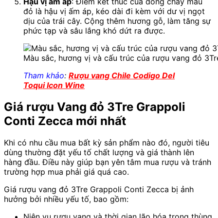
Hậu vị ấm áp
: Điểm kết thúc của dòng chảy màu
đỏ là hậu vị ấm áp, kéo dài đi kèm với dư vị ngọt
dịu của trái cây. Cộng thêm hương gỗ, làm tăng sự
phức tạp và sâu lắng khó dứt ra được.
Màu sắc, hương vị và cấu trúc của rượu vang đỏ 3Tr
Tham khảo
:
Rượu vang Chile Codigo Del
Toqui Icon Wine
Giá rượu Vang đỏ 3Tre Grappoli
Conti Zecca mới nhất
Khi có nhu cầu mua bất kỳ sản phẩm nào đó, người tiêu
dùng thường đặt yếu tố chất lượng và giá thành lên
hàng đầu. Điều này giúp bạn yên tâm mua rượu và tránh
trường hợp mua phải giá quá cao.
Giá rượu vang đỏ 3Tre Grappoli Conti Zecca bị ảnh
hưởng bởi nhiều yếu tố, bao gồm:
Niên vụ rượu vang và thời gian lão hóa trong thùng