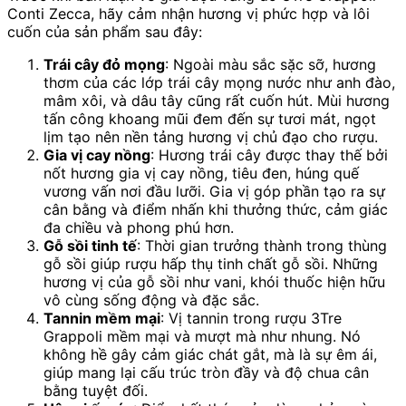
Conti Zecca, hãy cảm nhận hương vị phức hợp và lôi
cuốn của sản phẩm sau đây:
Trái cây đỏ mọng
: Ngoài màu sắc sặc sỡ, hương
thơm của các lớp trái cây mọng nước như anh đào,
mâm xôi, và dâu tây cũng rất cuốn hút. Mùi hương
tấn công khoang mũi đem đến sự tươi mát, ngọt
lịm tạo nên nền tảng hương vị chủ đạo cho rượu.
Gia vị cay nồng
: Hương trái cây được thay thế bởi
nốt hương gia vị cay nồng, tiêu đen, húng quế
vương vấn nơi đầu lưỡi. Gia vị góp phần tạo ra sự
cân bằng và điểm nhấn khi thưởng thức, cảm giác
đa chiều và phong phú hơn.
Gỗ sồi tinh tế
: Thời gian trưởng thành trong thùng
gỗ sồi giúp rượu hấp thụ tinh chất gỗ sồi. Những
hương vị của gỗ sồi như vani, khói thuốc hiện hữu
vô cùng sống động và đặc sắc.
Tannin mềm mại
: Vị tannin trong rượu 3Tre
Grappoli mềm mại và mượt mà như nhung. Nó
không hề gây cảm giác chát gắt, mà là sự êm ái,
giúp mang lại cấu trúc tròn đầy và độ chua cân
bằng tuyệt đối.