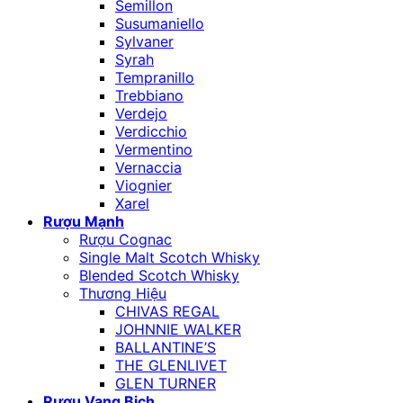
Semillon
Susumaniello
Sylvaner
Syrah
Tempranillo
Trebbiano
Verdejo
Verdicchio
Vermentino
Vernaccia
Viognier
Xarel
Rượu Mạnh
Rượu Cognac
Single Malt Scotch Whisky
Blended Scotch Whisky
Thương Hiệu
CHIVAS REGAL
JOHNNIE WALKER
BALLANTINE’S
THE GLENLIVET
GLEN TURNER
Rượu Vang Bịch