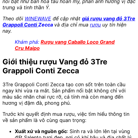
nổi bật như bản hòa tấu hoàn mỹ, phản ánh hương vị đặc
trưng và tinh thần Ý.
Theo dõi
WINEWAVE
để cập nhật
giá rượu vang đỏ 3Tre
Grappoli Conti
Zecca
và địa chỉ mua
rượu
uy tín hiện
nay.
Khám phá:
Rượu vang Caballo Loco Grand
Cru Maipo
Giới thiệu rượu Vang đỏ 3Tre
Grappoli Conti Zecca
3Tre Grappoli Conti Zecca tạo cơn sốt trên toàn cầu
ngay khi vừa ra mắt. Sản phẩm nổi bật không chỉ với
màu sắc nhãn chai rực rỡ, cá tính mà còn mang đến
hương vị đậm đà, phong phú.
Trước khi quyết định mua rượu, việc tìm hiểu thông tin
về sản phẩm là vô cùng quan trọng:
Xuất xứ và nguồn gốc
: Sinh ra và lớn lên tại vùng
đất Salento tươi đẹp, nơi có khí hậu và địa chất lý