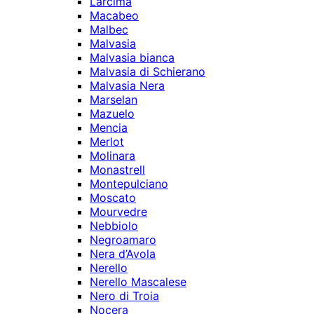
Larcima
Macabeo
Malbec
Malvasia
Malvasia bianca
Malvasia di Schierano
Malvasia Nera
Marselan
Mazuelo
Mencia
Merlot
Molinara
Monastrell
Montepulciano
Moscato
Mourvedre
Nebbiolo
Negroamaro
Nera d’Avola
Nerello
Nerello Mascalese
Nero di Troia
Nocera