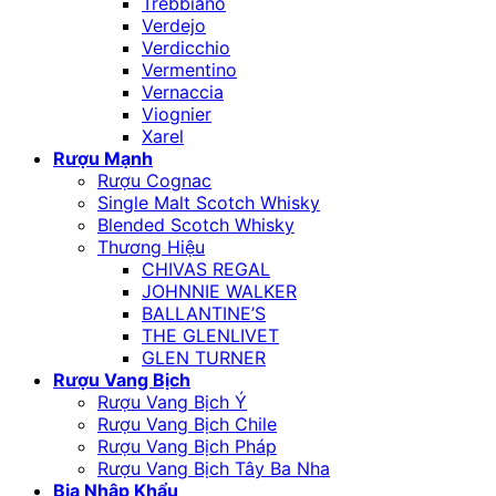
Trebbiano
Verdejo
Verdicchio
Vermentino
Vernaccia
Viognier
Xarel
Rượu Mạnh
Rượu Cognac
Single Malt Scotch Whisky
Blended Scotch Whisky
Thương Hiệu
CHIVAS REGAL
JOHNNIE WALKER
BALLANTINE’S
THE GLENLIVET
GLEN TURNER
Rượu Vang Bịch
Rượu Vang Bịch Ý
Rượu Vang Bịch Chile
Rượu Vang Bịch Pháp
Rượu Vang Bịch Tây Ba Nha
Bia Nhập Khẩu