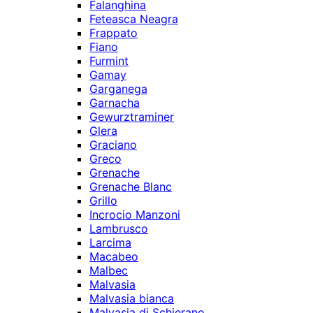
Falanghina
Feteasca Neagra
Frappato
Fiano
Furmint
Gamay
Garganega
Garnacha
Gewurztraminer
Glera
Graciano
Greco
Grenache
Grenache Blanc
Grillo
Incrocio Manzoni
Lambrusco
Larcima
Macabeo
Malbec
Malvasia
Malvasia bianca
Malvasia di Schierano