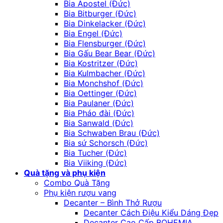
Bia Apostel (Đức)
Bia Bitburger (Đức)
Bia Dinkelacker (Đức)
Bia Engel (Đức)
Bia Flensburger (Đức)
Bia Gấu Bear Bear (Đức)
Bia Kostritzer (Đức)
Bia Kulmbacher (Đức)
Bia Monchshof (Đức)
Bia Oettinger (Đức)
Bia Paulaner (Đức)
Bia Pháo đài (Đức)
Bia Sanwald (Đức)
Bia Schwaben Brau (Đức)
Bia sứ Schorsch (Đức)
Bia Tucher (Đức)
Bia Viiking (Đức)
Quà tặng và phụ kiện
Combo Quà Tặng
Phụ kiện rượu vang
Decanter – Bình Thở Rượu
Decanter Cách Điệu Kiểu Dáng Đẹp
Decanter Cao Cấp BOHEMIA