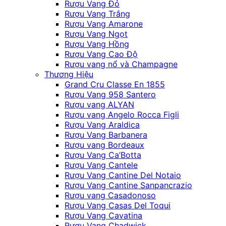
Rượu Vang Đỏ
Rượu Vang Trắng
Rượu Vang Amarone
Rượu Vang Ngọt
Rượu Vang Hồng
Rượu Vang Cao Độ
Rượu vang nổ và Champagne
Thương Hiệu
Grand Cru Classe En 1855
Rượu Vang 958 Santero
Rượu vang ALYAN
Rượu vang Angelo Rocca Figli
Rượu Vang Araldica
Rượu Vang Barbanera
Rượu vang Bordeaux
Rượu Vang Ca’Botta
Rượu Vang Cantele
Rượu Vang Cantine Del Notaio
Rượu Vang Cantine Sanpancrazio
Rượu vang Casadonoso
Rượu Vang Casas Del Toqui
Rượu Vang Cavatina
Rượu Vang Chadwick