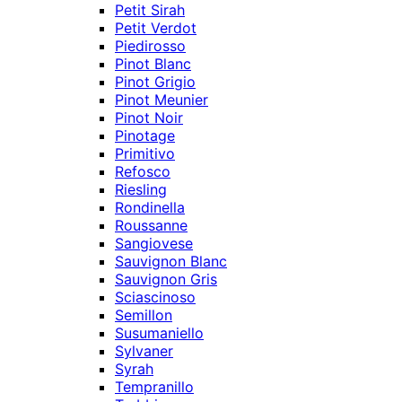
Petit Sirah
Petit Verdot
Piedirosso
Pinot Blanc
Pinot Grigio
Pinot Meunier
Pinot Noir
Pinotage
Primitivo
Refosco
Riesling
Rondinella
Roussanne
Sangiovese
Sauvignon Blanc
Sauvignon Gris
Sciascinoso
Semillon
Susumaniello
Sylvaner
Syrah
Tempranillo