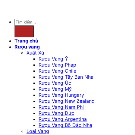
người dưới 18 tuổi.
Copyright 2026 ©
winewave.vn
Tìm
kiếm:
Trang chủ
Rượu vang
Xuất Xứ
Rượu Vang Ý
Rượu Vang Pháp
Rượu Vang Chile
Rượu Vang Tây Ban Nha
Rượu Vang Úc
Rượu Vang Mỹ
Rượu Vang Hungary
Rượu Vang New Zealand
Rượu Vang Nam Phi
Rượu Vang Đức
Rượu Vang Argentina
Rượu Vang Bồ Đào Nha
Loại Vang