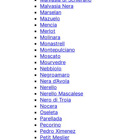
Malvasia Nera
Marselan
Mazuelo
Mencia
Merlot
Molinara
Monastrell
Montepulciano
Moscato
Mourvedre
Nebbiolo
Negroamaro
Nera d’Avola
Nerello
Nerello Mascalese
Nero di Troia
Nocera
Oseleta
Parellada
Pecorino
Pedro Ximenez
Petit Meslier