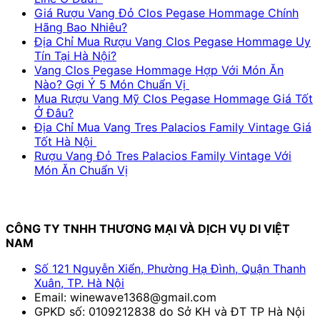
Giá Rượu Vang Đỏ Clos Pegase Hommage Chính
Hãng Bao Nhiêu?
Địa Chỉ Mua Rượu Vang Clos Pegase Hommage Uy
Tín Tại Hà Nội?
Vang Clos Pegase Hommage Hợp Với Món Ăn
Nào? Gợi Ý 5 Món Chuẩn Vị
Mua Rượu Vang Mỹ Clos Pegase Hommage Giá Tốt
Ở Đâu?
Địa Chỉ Mua Vang Tres Palacios Family Vintage Giá
Tốt Hà Nội
Rượu Vang Đỏ Tres Palacios Family Vintage Với
Món Ăn Chuẩn Vị
CÔNG TY TNHH THƯƠNG MẠI VÀ DỊCH VỤ DI VIỆT
NAM
Số 121 Nguyễn Xiển, Phường Hạ Đình, Quận Thanh
Xuân, TP. Hà Nội
Email: winewave1368@gmail.com
GPKD số: 0109212838 do Sở KH và ĐT TP Hà Nội