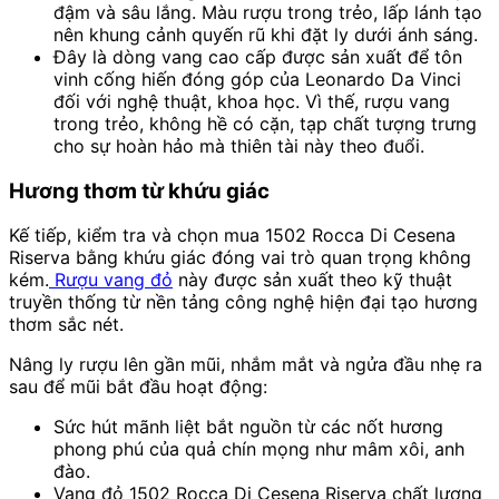
đậm và sâu lắng. Màu rượu trong trẻo, lấp lánh tạo
nên khung cảnh quyến rũ khi đặt ly dưới ánh sáng.
Đây là dòng vang cao cấp được sản xuất để tôn
vinh cống hiến đóng góp của
Leonardo Da Vinci
đối với nghệ thuật, khoa học. Vì thế, rượu vang
trong trẻo, không hề có cặn, tạp chất tượng trưng
cho sự hoàn hảo mà thiên tài này theo đuổi.
Hương thơm từ khứu giác
Kế tiếp, kiểm tra và chọn mua 1502 Rocca Di Cesena
Riserva bằng khứu giác đóng vai trò quan trọng không
kém.
Rượu vang đỏ
này được sản xuất theo kỹ thuật
truyền thống từ nền tảng công nghệ hiện đại tạo hương
thơm sắc nét.
Nâng ly rượu lên gần mũi, nhắm mắt và ngửa đầu nhẹ ra
sau để mũi bắt đầu hoạt động:
Sức hút mãnh liệt bắt nguồn từ các nốt hương
phong phú của quả chín mọng như mâm xôi, anh
đào.
Vang đỏ 1502 Rocca Di Cesena Riserva chất lượng