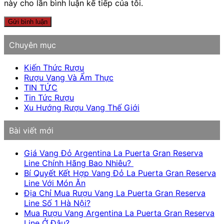
này cho lần bình luận kế tiếp của tôi.
Chuyên mục
Kiến Thức Rượu
Rượu Vang Và Ẩm Thực
TIN TỨC
Tin Tức Rượu
Xu Hướng Rượu Vang Thế Giới
Bài viết mới
Giá Vang Đỏ Argentina La Puerta Gran Reserva
Line Chính Hãng Bao Nhiêu?
Bí Quyết Kết Hợp Vang Đỏ La Puerta Gran Reserva
Line Với Món Ăn
Địa Chỉ Mua Rượu Vang La Puerta Gran Reserva
Line Số 1 Hà Nội?
Mua Rượu Vang Argentina La Puerta Gran Reserva
Line Ở Đâu?