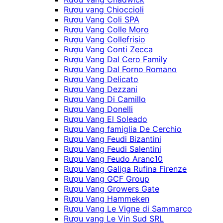
Rượu vang Chioccioli
Rượu Vang Coli SPA
Rượu Vang Colle Moro
Rượu Vang Collefrisio
Rượu Vang Conti Zecca
Rượu Vang Dal Cero Family
Rượu Vang Dal Forno Romano
Rượu Vang Delicato
Rượu Vang Dezzani
Rượu Vang Di Camillo
Rượu Vang Donelli
Rượu Vang El Soleado
Rượu Vang famiglia De Cerchio
Rượu Vang Feudi Bizantini
Rượu Vang Feudi Salentini
Rượu Vang Feudo Aranc10
Rượu Vang Galiga Rufina Firenze
Rượu Vang GCF Group
Rượu Vang Growers Gate
Rượu Vang Hammeken
Rượu Vang Le Vigne di Sammarco
Rượu vang Le Vin Sud SRL