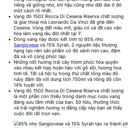
riêng về giống nho, khí hậu cũng như đất đai ở đó
một cách rõ nhất.
Vang đỏ 1502 Rocca Di Cesena Riserva chất lượng
là giai thoại mà Leonardo Da Vinci đã ghé đến
Cesena. Vùng đất màu mỡ, giàu có và đề cao văn
hóa làm vang lâu đời nhất tại Ý.
Dòng vang này được kết tinh từ 85% nho
Sangiovese
và 15% Syrah. 2 nguyên liệu thượng
hạng tạo nên sản phẩm có độ sánh mịn cao, đậm
đà và vô cùng phức tạp.
Những nốt hương trái cây thơm phức hòa quyện
vào nhau kết hợp hoàn hảo với gỗ sồi, hương hoa
tinh tế. Tất cả hội tụ trong thứ chất lỏng màu đỏ
ruby đậm đà với dung tích 750ml và nồng độ cồn
14% tuyệt vời.
Vang đỏ 1502 Rocca Di Cesena Riserva chất lượng
là một phần còn thiếu trong danh mục rượu vang
đáng sưu tầm nhất của bạn. Sở hữu, thưởng thức
và trải nghiệm hương vị đẳng cấp này bạn sẽ thấy
cuộc đời rất trọn vẹn.