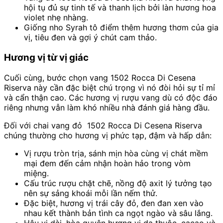
hội tụ đủ sự tinh tế và thanh lịch bởi làn hương hoa
violet nhẹ nhàng.
Giống nho
Syrah tô điểm thêm hương thơm của gia
vị, tiêu đen và gợi ý chút cam thảo.
Hương vị từ vị giác
Cuối cùng, bước chọn vang 1502 Rocca Di Cesena
Riserva này cần đặc biệt chú trọng vì nó đòi hỏi sự tỉ mỉ
và cẩn thận cao. Các hương vị rượu vang dù có độc đáo
riêng nhưng vẫn làm khó nhiều nhà đánh giá hàng đầu.
Đối với chai vang đỏ 1502 Rocca Di Cesena Riserva
chúng thường cho hương vị phức tạp, đậm và hấp dẫn:
Vị rượu tròn trịa, sánh mịn hòa cùng vị chát mềm
mại đem đến cảm nhận hoàn hảo trong vòm
miệng.
Cấu trúc rượu chặt chẽ, nồng độ axit lý tưởng tạo
nên sự sảng khoái mỗi lần nếm thử.
Đặc biệt, hương vị trái cây đỏ, đen đan xen vào
nhau kết thành bản tình ca ngọt ngào và sâu lắng.
Hậu vị dài, hòa quyện hương vị da thuộc, cacao và