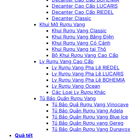
Decanter Cao Cấp LUCARIS
Decanter Cao Cấp RIEDEL
Decanter Classic
Khui Mở Rượu Vang
Khui Rượu Vang Classic
Khui Rượu Vang Bằng Điện
Khui Rượu Vang Có Cánh
Khui Rượu Vang tai Thỏ
Bộ Khui Rượu Vang Cao Cấp
Ly Rượu Vang Cao Cấp
Ly Rượu Vang Pha Lê RIEDEL
Ly Rượu Vang Pha Lê LUCARIS
Ly Rượu Vang Pha Lê BOHEMIA
Ly Rượu Vang Ocean
Các Loại Ly Rượu Khác
Tủ Bảo Quản Rượu Vang
Tủ Bảo Quả Rượu Vang Vinocave
Tủ Bảo Quản Rượu Vang Adela
Tủ Bảo Quản Rượu Vang Blue Ice
Tủ Bảo Quản Rượu vang Gereg
Tủ Bảo Quản Rượu Vang Dunavox
Quà tết