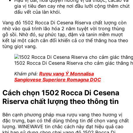
gia vị tiêu đen cay nhẹ nơi đầu lưỡi cộng thêm chút
dấu vết của làn khói.
Vang đỏ 1502 Rocca Di Cesena Riserva chất lượng còn
nhờ vào quá trình lão hóa 2 năm tuyệt vời trong thùng
gỗ sồi. Nhờ đó, sự phức tạp, đậm và tanin mềm mượt
kết lại một cách cân đối khiến cả cơ thể thăng hoa theo
từng giọt vang.
1502 Rocca Di Cesena Riserva cho cảm giác thăng h
Khám phá:
Rượu vang Ý Monnalisa
Sangiovese Superiore Romagna DOC
Cách chọn 1502 Rocca Di Cesena
Riserva chất lượng theo thông tin
Bên cạnh phương pháp mua rượu vang theo hương vị
đặc trưng, bạn có thể dùng thông tin để chọn vang chất
lượng. WINEWAVE tin chắc cách này đạt hiệu quả cao
khi bạn sử dụng chọn chai vang đỏ 1502 Rocca Di