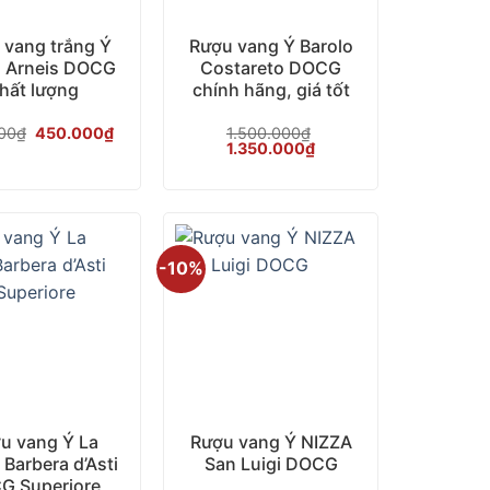
 vang trắng Ý
Rượu vang Ý Barolo
 Arneis DOCG
Costareto DOCG
hất lượng
chính hãng, giá tốt
Giá
Giá
00
₫
450.000
₫
1.500.000
₫
gốc
hiện
Giá
Giá
1.350.000
₫
là:
tại
gốc
hiện
500.000₫.
là:
là:
tại
450.000₫.
1.500.000₫.
là:
1.350.000₫.
-10%
+
u vang Ý La
Rượu vang Ý NIZZA
Barbera d’Asti
San Luigi DOCG
G Superiore