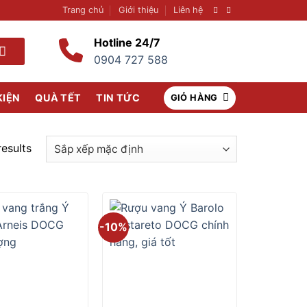
Trang chủ
Giới thiệu
Liên hệ
Hotline 24/7
0904 727 588
KIỆN
QUÀ TẾT
TIN TỨC
GIỎ HÀNG
results
-10%
+