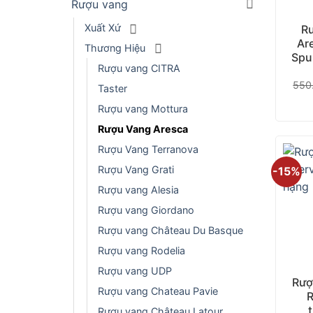
Rượu vang
Xuất Xứ
Rư
Ar
Thương Hiệu
Spu
Rượu vang CITRA
550
Taster
Rượu vang Mottura
Rượu Vang Aresca
Rượu Vang Terranova
Rượu Vang Grati
-15%
Rượu vang Alesia
Rượu vang Giordano
Rượu vang Château Du Basque
Rượu vang Rodelia
+
Rượu vang UDP
Rượ
Rượu vang Chateau Pavie
R
Rượu vang Château Latour