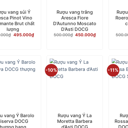
ợu vang sủi Ý
Rượu vang trắng
Rượu
esca Pinot Vino
Aresca Fiore
Roero
mante Brut chất
D’Autunno Moscato
c
lượng
D’Asti DOCG
Giá
Giá
Giá
Giá
.000
₫
495.000
₫
500.000
₫
450.000
₫
500.0
gốc
hiện
gốc
hiện
là:
tại
là:
tại
550.000₫.
là:
500.000₫.
là:
495.000₫.
450.000₫.
-10%
-11%
+
+
u vang Ý Barolo
Rượu vang Ý La
Rượ
iserva DOCG
Moretta Barbera
Rossa 
thượng hạng
d’Asti DOCG
DOC