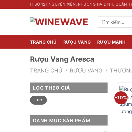
Skip
SỐ 121 NGUYỄN XIỂN, PHƯỜNG HẠ ĐÌNH, QUẬN T
to
content
Tìm
kiếm:
TRANG CHỦ
RƯỢU VANG
RƯỢU MẠNH
Rượu Vang Aresca
TRANG CHỦ
/
RƯỢU VANG
/
THƯƠNG
LỌC THEO GIÁ
-10%
Giá
Giá
LỌC
tối
tối
thiểu
đa
DANH MỤC SẢN PHẨM
+