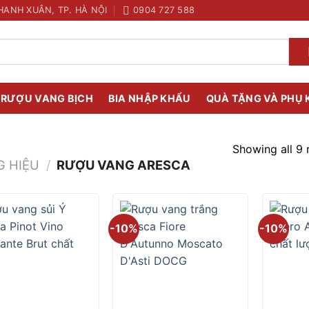
HANH XUÂN, TP. HÀ NỘI
0904 727 588
RƯỢU VANG BỊCH
BIA NHẬP KHẨU
QUÀ TẶNG VÀ PHỤ 
Showing all 9 
 HIỆU
/
RƯỢU VANG ARESCA
-10%
-10%
+
+