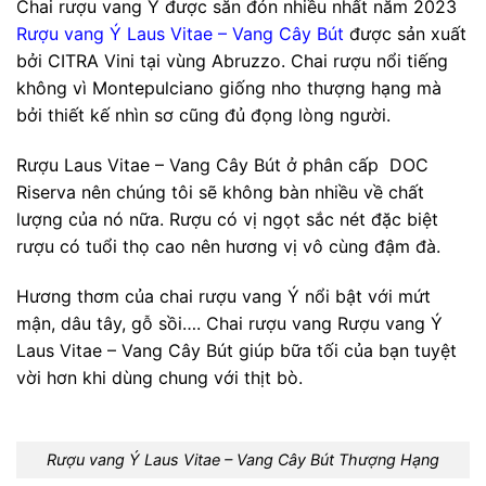
Chai rượu vang Ý được săn đón nhiều nhất năm 2023
Rượu vang Ý Laus Vitae – Vang Cây Bút
được sản xuất
bởi
CITRA Vini tại vùng Abruzzo. Chai rượu nổi tiếng
không vì Montepulciano giống nho thượng hạng mà
bởi thiết kế
n
hìn sơ cũng đủ đọng lòng người.
Rượu
Laus Vitae – Vang Cây Bút ở phân cấp DOC
Riserva
nên
chúng tôi sẽ không bàn nhiều về chất
lượng của nó nữa. Rượu có vị ngọt sắc nét đặc biệt
rượu có tuổi thọ cao nên hương vị vô cùng đậm đà.
Hương thơm của chai rượu vang Ý nổi bật với mứt
mận, dâu tây, gỗ sồi…. Chai rượu vang Rượu vang Ý
Laus Vitae – Vang Cây Bút giúp bữa tối của bạn tuyệt
vời hơn khi dùng chung với thịt bò.
Rượu vang Ý Laus Vitae – Vang Cây Bút Thượng Hạng