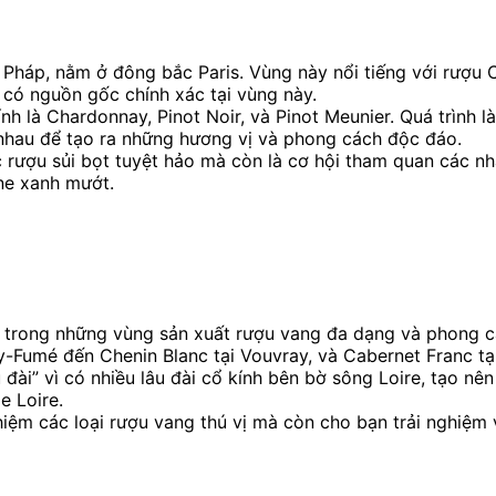
 Pháp, nằm ở đông bắc Paris. Vùng này nổi tiếng với rượu 
 có nguồn gốc chính xác tại vùng này.
h là Chardonnay, Pinot Noir, và Pinot Meunier. Quá trình
nhau để tạo ra những hương vị và phong cách độc đáo.
ượu sủi bọt tuyệt hảo mà còn là cơ hội tham quan các nhà
ne xanh mướt.
 trong những vùng sản xuất rượu vang đa dạng và phong các
ly-Fumé đến Chenin Blanc tại Vouvray, và Cabernet Franc tạ
đài” vì có nhiều lâu đài cổ kính bên bờ sông Loire, tạo nê
e Loire.
iệm các loại rượu vang thú vị mà còn cho bạn trải nghiệm 