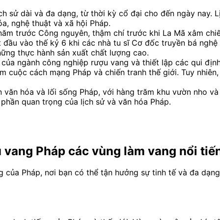
ch sử dài và đa dạng, từ thời kỳ cổ đại cho đến ngày nay. 
a, nghệ thuật và xã hội Pháp.
ăm trước Công nguyên, thậm chí trước khi La Mã xâm chiếm
 đầu vào thế kỷ 6 khi các nhà tu sĩ Cơ đốc truyền bá nghệ 
hững thực hành sản xuất chất lượng cao.
ển của ngành công nghiệp rượu vang và thiết lập các qui đị
ồm cuộc cách mạng Pháp và chiến tranh thế giới. Tuy nhiên,
 văn hóa và lối sống Pháp, với hàng trăm khu vườn nho và 
phần quan trọng của lịch sử và văn hóa Pháp.
u vang Pháp các vùng làm vang nổi tiế
 của Pháp, nơi bạn có thể tận hưởng sự tinh tế và đa dạng