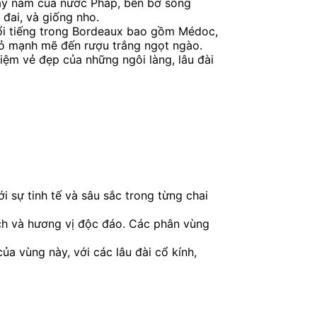
tây nam của nước Pháp, bên bờ sông
đai, và giống nho.
nổi tiếng trong Bordeaux bao gồm Médoc,
 đỏ mạnh mẽ đến rượu trắng ngọt ngào.
iệm vẻ đẹp của những ngôi làng, lâu đài
i sự tinh tế và sâu sắc trong từng chai
ch và hương vị độc đáo. Các phân vùng
a vùng này, với các lâu đài cổ kính,