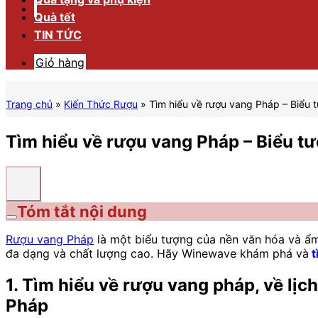
Quà tết
TIN TỨC
Giỏ hàng
Trang chủ
»
Kiến Thức Rượu
»
Tìm hiểu về rượu vang Pháp – Biểu 
Tìm hiểu về rượu vang Pháp – Biểu t
Tóm tắt nội dung
Rượu vang Pháp
là một biểu tượng của nền văn hóa và ẩm
đa dạng và chất lượng cao. Hãy Winewave khám phá và
t
1. Tìm hiểu về rượu vang pháp, về lịc
Pháp