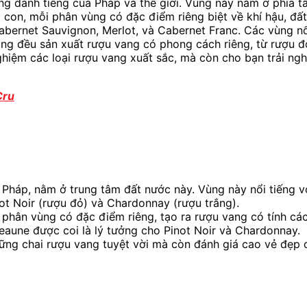
ng danh tiếng của Pháp và thế giới. Vùng này nằm ở phía 
on, mỗi phân vùng có đặc điểm riêng biệt về khí hậu, đất 
Cabernet Sauvignon, Merlot, và Cabernet Franc. Các vùng 
vùng đều sản xuất rượu vang có phong cách riêng, từ rượu
iệm các loại rượu vang xuất sắc, mà còn cho bạn trải ngh
Cru
 Pháp, nằm ở trung tâm đất nước này. Vùng này nổi tiếng vớ
inot Noir (rượu đỏ) và Chardonnay (rượu trắng).
phân vùng có đặc điểm riêng, tạo ra rượu vang có tính cá
Beaune được coi là lý tưởng cho Pinot Noir và Chardonnay.
ng chai rượu vang tuyệt vời mà còn đánh giá cao vẻ đẹp củ