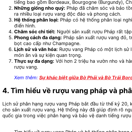
tiếng bao gồm Bordeaux, Bourgogne (Burgundy), Cha
Những giống nho quý:
Pháp đã chăm sóc và bảo tồn 
ra nhiều loại rượu vang độc đáo và phong cách.
Hệ thống phân loại:
Pháp có hệ thống phân loại nghi
điển hình.
Chăm sóc chi tiết:
Người sản xuất rượu Pháp rất tập t
Phong cách đa dạng:
Pháp sản xuất rượu vang đỏ, tr
bọt cao cấp như Champagne.
Lịch sử và văn hóa:
Rượu vang Pháp có một lịch sử l
món ăn và sự kiện quan trọng.
Thực sự đa dạng:
Với hơn 2 triệu ha vườn nho và h
rượu vang.
Xem thêm:
Sự khác biệt giữa Bờ Phải và Bờ Trái Bo
4. Tìm hiểu về rượu vang pháp và ph
Lịch sử phân hạng rượu vang Pháp bắt đầu từ thế kỷ 20, k
cho sản xuất rượu vang. Hệ thống này đã giúp định rõ ngu
quốc gia trong việc phân hạng và bảo vệ danh tiếng rượu