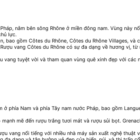
 Pháp, nằm bên sông Rhône ở miền đông nam. Vùng này nổi 
hủ lực.
, bao gồm Côtes du Rhône, Côtes du Rhône Villages, và cá
Rượu vang Côtes du Rhône có sự đa dạng về hương vị, từ 
 vang tuyệt vời và tham quan vùng quê xinh đẹp với các n
m ở phía Nam và phía Tây nam nước Pháp, bao gồm Langued
ỏ mạnh mẽ đến rượu trắng tươi mát và rượu sủi bọt. Grenach
ợu vang nổi tiếng với nhiều nhà máy sản xuất nghệ thuật 
đa dạng và tận hưởng vẻ đẹp của biển, núi, và thị trấn cổ