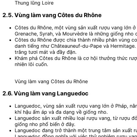
Thung lũng Loire
2.5. Vùng làm vang Côtes du Rhône
Côtes du Rhône, một vùng sản xuất rượu vang lớn ở
Grenache, Syrah, và Mourvèdre là những giống nho c
Côtes du Rhône được chia thành nhiều phân vùng con
danh tiếng như Châteauneuf-du-Pape và Hermitage. 
trắng tươi mát và đầy đặn.
Khám phá Côtes du Rhône là cơ hội thưởng thức rượu
nhiên lôi cuốn.
Vùng làm vang Côtes du Rhône
2.6. Vùng làm vang Languedoc
Languedoc, vùng sản xuất rượu vang lớn ở Pháp, nằ
khí hậu ấm áp và đa dạng về giống nho.
Languedoc sản xuất nhiều loại rượu vang, từ rượu đ
giống nho phổ biến ở đây.
Languedoc đang trở thành một trung tâm sản xuất rư
Languedoc đồng nghĩa với việc thử nghiệm rượu vang 