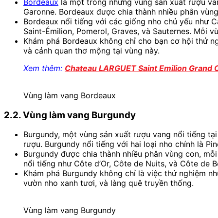
Bordeaux
là một trong những vùng sản xuất rượu va
Garonne. Bordeaux được chia thành nhiều phân vùng c
Bordeaux nổi tiếng với các giống nho chủ yếu như 
Saint-Émilion, Pomerol, Graves, và Sauternes. Mỗi 
Khám phá Bordeaux không chỉ cho bạn cơ hội thử ngh
và cảnh quan thơ mộng tại vùng này.
Xem thêm:
Chateau LARGUET Saint Emilion Grand 
Vùng làm vang Bordeaux
2.2. Vùng làm vang Burgundy
Burgundy, một vùng sản xuất rượu vang nổi tiếng tại
rượu. Burgundy nổi tiếng với hai loại nho chính là P
Burgundy được chia thành nhiều phân vùng con, mỗi 
nổi tiếng như Côte d’Or, Côte de Nuits, và Côte de 
Khám phá Burgundy không chỉ là việc thử nghiệm nhữ
vườn nho xanh tươi, và làng quê truyền thống.
Vùng làm vang Burgundy