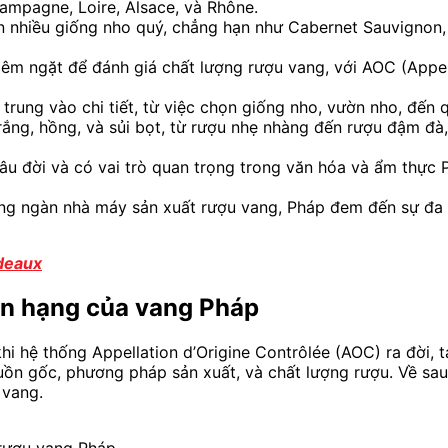
mpagne, Loire, Alsace, và Rhône.
nhiều giống nho quý, chẳng hạn như Cabernet Sauvignon, M
êm ngặt để đánh giá chất lượng rượu vang, với AOC (Appell
rung vào chi tiết, từ việc chọn giống nho, vườn nho, đến q
ắng, hồng, và sủi bọt, từ rượu nhẹ nhàng đến rượu đậm đà,
âu đời và có vai trò quan trọng trong văn hóa và ẩm thực
àng ngàn nhà máy sản xuất rượu vang, Pháp đem đến sự đa
rdeaux
ân hạng của vang Pháp
hi hệ thống Appellation d’Origine Contrôlée (AOC) ra đời, 
ồn gốc, phương pháp sản xuất, và chất lượng rượu. Về sau,
 vang.